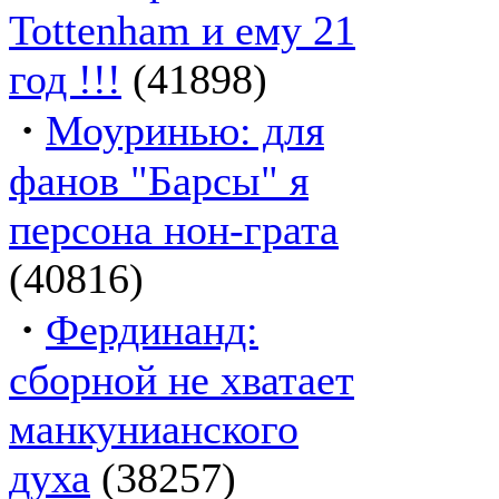
Tottenham и ему 21
год !!!
(41898)
·
Моуринью: для
фанов "Барсы" я
персона нон-грата
(40816)
·
Фердинанд:
сборной не хватает
манкунианского
духа
(38257)