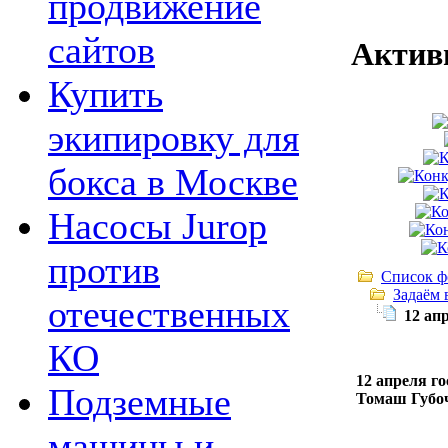
продвижение
сайтов
Актив
Купить
экипировку для
бокса в Москве
Насосы Jurop
против
Список ф
Задаём 
отечественных
12 ап
КО
12 апреля г
Подземные
Томаш Губо
машины и