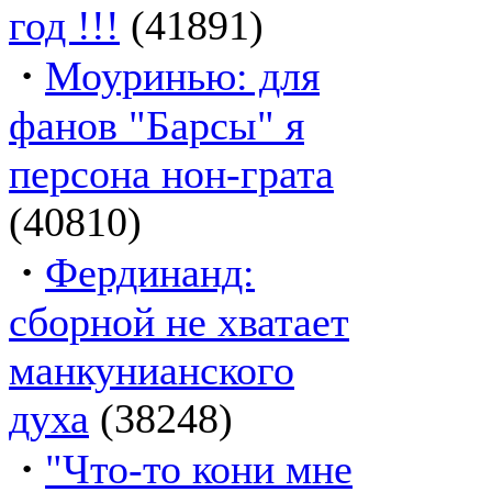
год !!!
(41891)
·
Моуринью: для
фанов "Барсы" я
персона нон-грата
(40810)
·
Фердинанд:
сборной не хватает
манкунианского
духа
(38248)
·
"Что-то кони мне