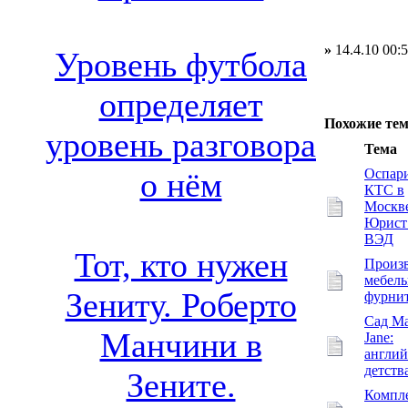
»
14.4.10 00:
Уровень футбола
определяет
Похожие те
уровень разговора
Тема
Оспар
о нём
КТС в
Москве
Юрист
ВЭД
Тот, кто нужен
Произ
мебел
Зениту. Роберто
фурни
Сад Ma
Манчини в
Jane:
англий
детств
Зените.
Компл