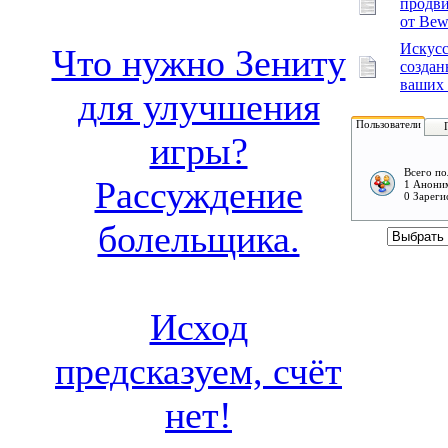
продв
от Bew
Искусс
Что нужно Зениту
создан
ваших 
для улучшения
Пользователи
игры?
Всего по
Рассуждение
1 Аноним
0 Зареги
болельщика.
Исход
предсказуем, счёт
нет!