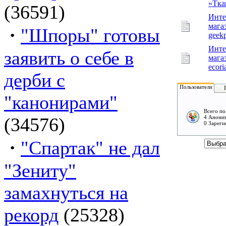
«Тка
(36591)
Инте
мага
·
"Шпоры" готовы
geek
Инте
заявить о себе в
мага
ecori
дерби с
Пользователи
"канонирами"
Всего по
(34576)
4 Аноним
0 Зареги
·
"Спартак" не дал
"Зениту"
замахнуться на
рекорд
(25328)