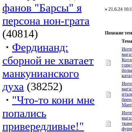
фанов "Барсы" я
»
21.6.24 16:
персона нон-грата
(40814)
Похожие те
Тем
·
Фердинанд:
Инте
мага
сборной не хватает
Котл
горе
манкунианского
боль
ката
духа
(38252)
Инте
мага
итал
·
"Что-то кони мне
брен
Marel
попались
Инте
мага
привередливые!"
ткан
фурн