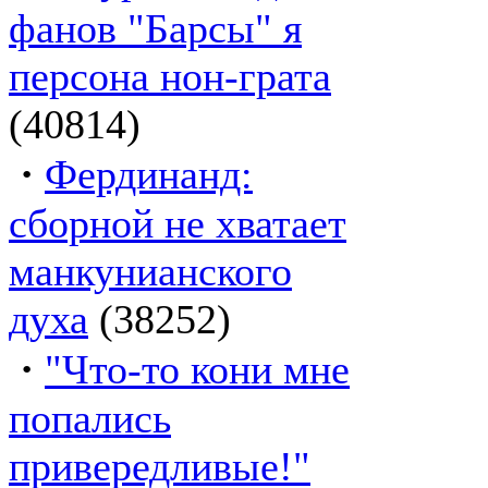
фанов "Барсы" я
персона нон-грата
(40814)
·
Фердинанд:
сборной не хватает
манкунианского
духа
(38252)
·
"Что-то кони мне
попались
привередливые!"