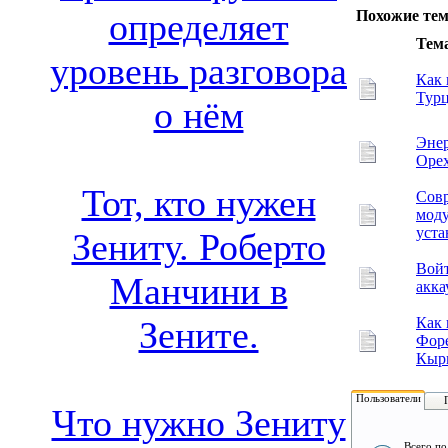
определяет
Похожие те
Тем
уровень разговора
Как 
Турц
о нём
Энер
Орех
Тот, кто нужен
Сов
моду
уста
Зениту. Роберто
Войт
Манчини в
акка
Как 
Зените.
Форе
Кыр
Пользователи
Что нужно Зениту
Всего по