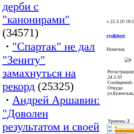
дерби с
"канонирами"
»
22.3.10 19:
(34571)
rysikbest
·
"Спартак" не дал
Новичок
"Зениту"
замахнуться на
Регистрация
24.3.10
рекорд
(25325)
Сообщений: 
Откуда:
ул.Бужнская
·
Андрей Аршавин:
"Доволен
Уровень:
2
результатом и своей