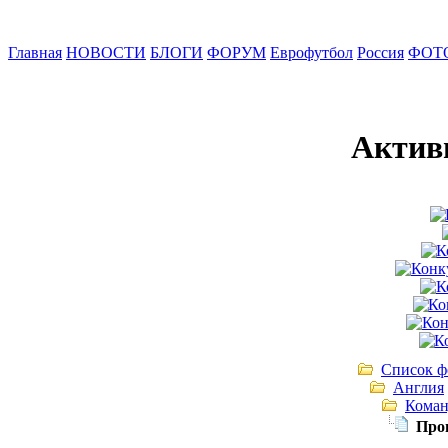
Главная
НОВОСТИ
БЛОГИ
ФОРУМ
Еврофутбол
Россия
ФОТ
Актив
Список ф
Англия
Кома
Прог