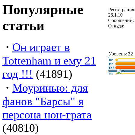
Популярные
Регистрация
26.1.10
статьи
Сообщений: 
Откуда:
·
Он играет в
Уровень:
22
Tottenham и ему 21
год !!!
(41891)
·
Моуринью: для
фанов "Барсы" я
персона нон-грата
(40810)