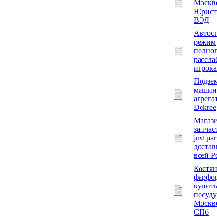
Москве
Юрист
ВЭД
Автос
режим
полно
рассла
игрока
Подзе
машин
агрега
Dekree
Магаз
запчас
just.par
достав
всей Р
Костя
фарфор
купить
посуду
Москв
СПб