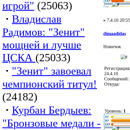
игрой"
(25063)
·
Владислав
»
7.4.10 20:55
Радимов: "Зенит"
dimaadidas
мощней и лучше
Новичок
ЦСКА
(25033)
·
"Зенит" завоевал
Регистрация
24.4.10
Сообщений: 
чемпионский титул!
Откуда:
(24182)
·
Курбан Бердыев:
Уровень:
1
"Бронзовые медали -