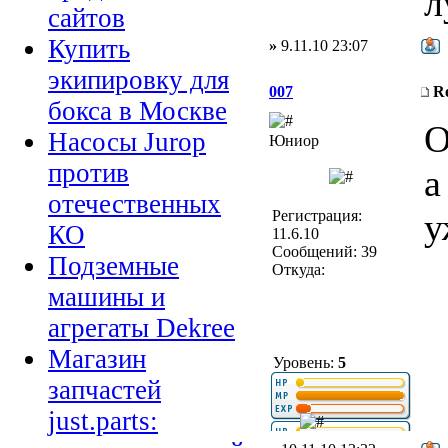
л
сайтов
Купить
»
9.11.10 23:07
экипировку для
007
R
бокса в Москве
О
Насосы Jurop
Юниор
против
а
отечественных
у
Регистрация:
КО
11.6.10
Сообщений: 39
Подземные
Откуда:
машины и
агрегаты Dekree
Магазин
Уровень:
5
запчастей
just.parts: