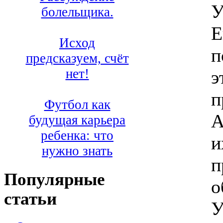
У
болельщика.
Е
Исход
п
предсказуем, счёт
нет!
э
п
Футбол как
А
будущая карьера
ребенка: что
и
нужно знать
п
Популярные
о
статьи
У