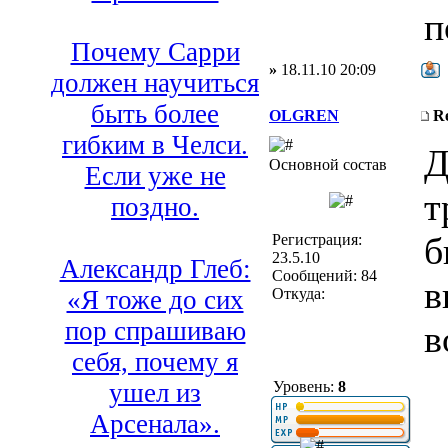
п
Почему Сарри
»
18.11.10 20:09
должен научиться
быть более
OLGREN
R
гибким в Челси.
Д
Основной состав
Если уже не
т
поздно.
б
Регистрация:
23.5.10
Александр Глеб:
Сообщений: 84
в
Откуда:
«Я тоже до сих
пор спрашиваю
в
себя, почему я
Уровень:
8
ушел из
Арсенала».