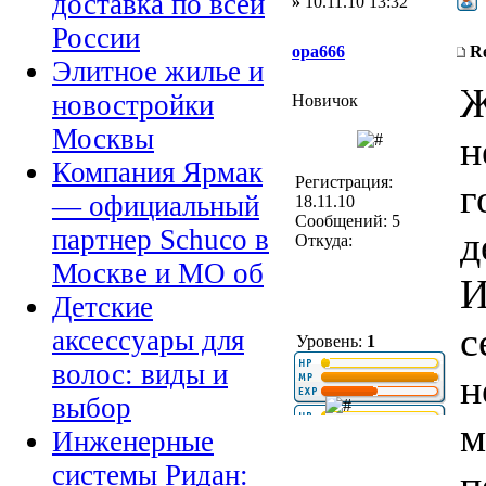
доставка по всей
»
10.11.10 13:32
России
opa666
R
Элитное жилье и
Ж
новостройки
Новичок
Москвы
н
Компания Ярмак
Регистрация:
г
— официальный
18.11.10
Сообщений: 5
д
партнер Schuco в
Откуда:
Москве и МО об
И
Детские
с
аксессуары для
Уровень:
1
волос: виды и
н
выбор
м
Инженерные
системы Ридан:
п