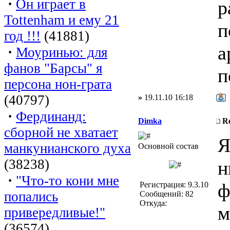
·
Он играет в
р
Tottenham и ему 21
п
год !!!
(41881)
а
·
Моуринью: для
фанов "Барсы" я
п
персона нон-грата
(40797)
»
19.11.10 16:18
·
Фердинанд:
Dimka
R
сборной не хватает
Я
манкунианского духа
Основной состав
(38238)
н
·
"Что-то кони мне
ф
Регистрация: 9.3.10
попались
Сообщений: 82
Откуда:
м
привередливые!"
(36574)