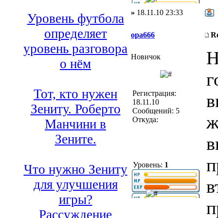
»
18.11.10 23:33
Уровень футбола
определяет
opa666
R
уровень разговора
Н
Новичок
о нём
г
Тот, кто нужен
Регистрация:
в
18.11.10
Зениту. Роберто
Сообщений: 5
ж
Откуда:
Манчини в
Зените.
в
п
Уровень:
1
Что нужно Зениту
в
для улучшения
игры?
п
Рассуждение