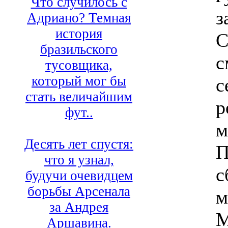
Что случилось с
з
Адриано? Темная
история
С
бразильского
с
тусовщика,
который мог бы
с
стать величайшим
р
фут..
м
Десять лет спустя:
П
что я узнал,
с
будучи очевидцем
борьбы Арсенала
м
за Андрея
М
Аршавина.