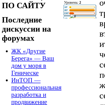
о
Уровень:
2
ПО САЙТУ
т
Последние
в
дискуссии на
в
форумах
и
ЖК «Другие
ч
Берега» — Ваш
с
дом у моря в
Геническе
п
ИнТОП —
ж
профессиональная
с
разработка и
продвижение