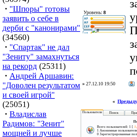
з
·
"Шпоры" готовы
Уровень:
8
у
заявить о себе в
дерби с "канонирами"
П
(34560)
з
·
"Спартак" не дал
у
"Зениту" замахнуться
на рекорд
(25311)
п
·
Андрей Аршавин:
"Доволен результатом
»
27.12.10 19:50
и своей игрой"
«
Предыду
(25051)
·
Владислав
Пользователи
Поиск
Пра
Радимов: "Зенит"
По
Всего пользователей: 1 [
А
мощней и лучше
1 Анонимные пользовател
0 Зарегистрированные пол