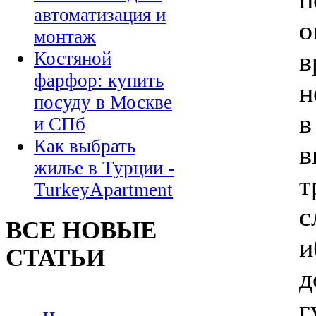
автоматизация и
о
монтаж
в
Костяной
фарфор: купить
н
посуду в Москве
в
и СПб
Как выбрать
в
жилье в Турции -
т
TurkeyApartment
с
ВСЕ НОВЫЕ
и
СТАТЬИ
д
г