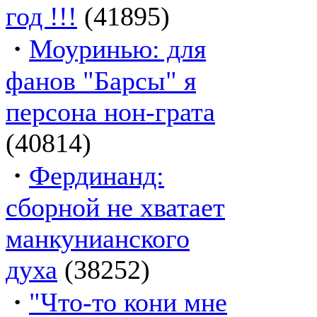
год !!!
(41895)
·
Моуринью: для
фанов "Барсы" я
персона нон-грата
(40814)
·
Фердинанд:
сборной не хватает
манкунианского
духа
(38252)
·
"Что-то кони мне