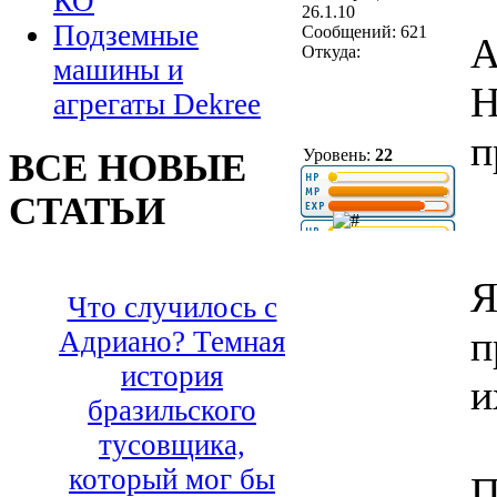
КО
26.1.10
Подземные
Сообщений: 621
A
Откуда:
машины и
Н
агрегаты Dekree
п
Уровень:
22
ВСЕ НОВЫЕ
СТАТЬИ
Я
Что случилось с
п
Адриано? Темная
история
и
бразильского
тусовщика,
который мог бы
П