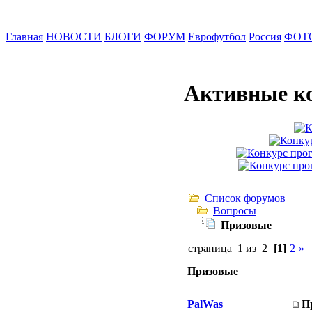
Главная
НОВОСТИ
БЛОГИ
ФОРУМ
Еврофутбол
Россия
ФОТ
Активные к
Список форумов
Вопросы
Призовые
страница 1 из 2
[1]
2
»
Призовые
PalWas
П