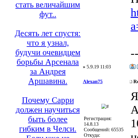
стать величайшим
h
фут..
a
Десять лет спустя:
что я узнал,
-
будучи очевидцем
борьбы Арсенала
»
5.9.19 11:03
за Андрея
Аршавина.
Alexan75
R
Я
Почему Сарри
А
должен научиться
быть более
Регистрация:
1
14.8.13
гибким в Челси.
Сообщений: 65535
н
Откуда: