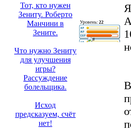
Тот, кто нужен
Я
Зениту. Роберто
А
Манчини в
Уровень:
22
1
Зените.
н
Что нужно Зениту
для улучшения
игры?
Рассуждение
В
болельщика.
п
Исход
о
предсказуем, счёт
п
нет!