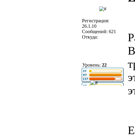
Регистрация:
26.1.10
Сообщений: 621
P
Откуда:
В
т
Уровень:
22
э
э
Е