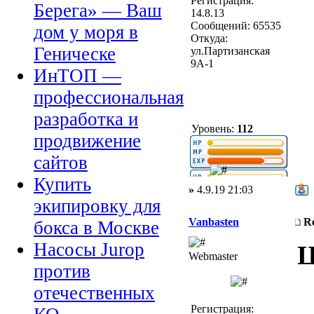
Регистрация:
Берега» — Ваш
14.8.13
Сообщений: 65535
дом у моря в
Откуда:
Геническе
ул.Партизанская
9А-1
ИнТОП —
профессиональная
разработка и
Уровень:
112
продвижение
сайтов
Купить
»
4.9.19 21:03
экипировку для
Vanbasten
R
бокса в Москве
Насосы Jurop
Ц
Webmaster
против
отечественных
Регистрация: