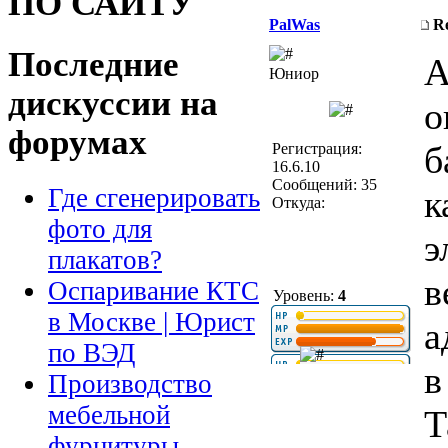
ПО САЙТУ
PalWas
R
Последние
А
Юниор
дискуссии на
о
форумах
б
Регистрация:
16.6.10
Сообщений: 35
к
Где сгенерировать
Откуда:
фото для
э
плакатов?
в
Оспаривание КТС
Уровень:
4
в Москве | Юрист
а
по ВЭД
в
Производство
мебельной
Т
фурнитуры