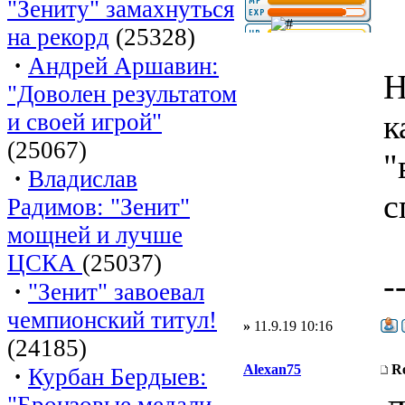
"Зениту" замахнуться
на рекорд
(25328)
·
Андрей Аршавин:
Н
"Доволен результатом
к
и своей игрой"
(25067)
"
·
Владислав
с
Радимов: "Зенит"
мощней и лучше
ЦСКА
(25037)
-
·
"Зенит" завоевал
чемпионский титул!
»
11.9.19 10:16
(24185)
Alexan75
R
·
Курбан Бердыев:
"Бронзовые медали -