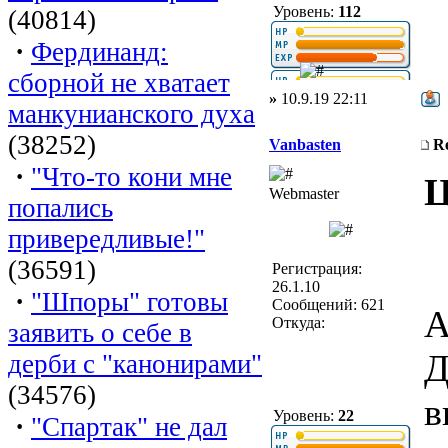
Уровень:
112
(40814)
·
Фердинанд:
сборной не хватает
»
10.9.19 22:11
манкунианского духа
(38252)
Vanbasten
R
·
"Что-то кони мне
Ц
Webmaster
попались
привередливые!"
(36591)
Регистрация:
26.1.10
·
"Шпоры" готовы
Сообщений: 621
A
Откуда:
заявить о себе в
Д
дерби с "канонирами"
(34576)
в
Уровень:
22
·
"Спартак" не дал