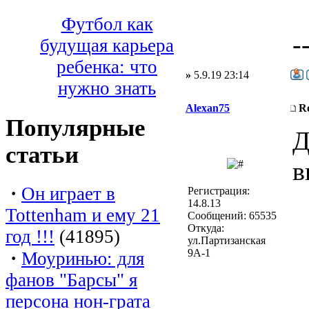
Футбол как
-
будущая карьера
ребенка: что
»
5.9.19 23:14
нужно знать
Alexan75
R
Популярные
Д
статьи
в
·
Он играет в
Регистрация:
14.8.13
Tottenham и ему 21
Сообщений: 65535
Откуда:
год !!!
(41895)
ул.Партизанская
9А-1
·
Моуринью: для
фанов "Барсы" я
персона нон-грата