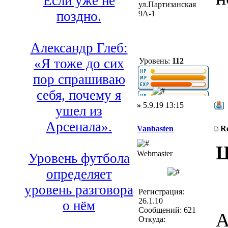
Если уже не
ул.Партизанская
поздно.
9А-1
Александр Глеб:
«Я тоже до сих
Уровень:
112
пор спрашиваю
себя, почему я
»
5.9.19 13:15
ушел из
Арсенала».
Vanbasten
R
Ц
Webmaster
Уровень футбола
определяет
уровень разговора
Регистрация:
26.1.10
о нём
Сообщений: 621
A
Откуда: