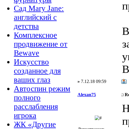
п
Сад Mary Jane:
английский с
детства
В
Комплексное
з
продвижение от
Bewave
у
Искусство
В
созданное для
ваших глаз
»
7.12.18 09:59
Автоспин режим
Alexan75
R
полного
Н
расслабления
игрока
п
ЖК «Другие