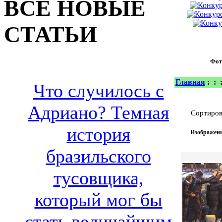
ВСЕ НОВЫЕ
СТАТЬИ
Фот
Главная
:
:
Что случилось с
Адриано? Темная
Сортиров
история
Изображени
бразильского
тусовщика,
который мог бы
стать величайшим