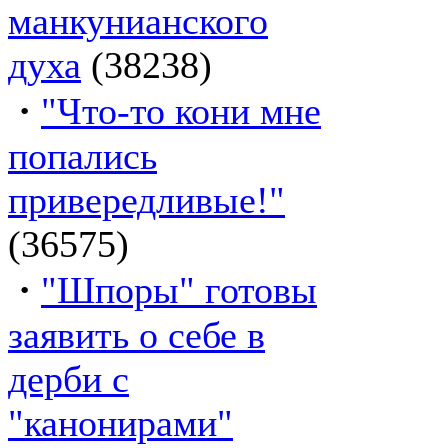
манкунианского
духа
(38238)
·
"Что-то кони мне
попались
привередливые!"
(36575)
·
"Шпоры" готовы
заявить о себе в
дерби с
"канонирами"