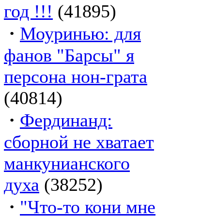
год !!!
(41895)
·
Моуринью: для
фанов "Барсы" я
персона нон-грата
(40814)
·
Фердинанд:
сборной не хватает
манкунианского
духа
(38252)
·
"Что-то кони мне