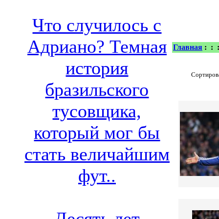
Что случилось с
Адриано? Темная
Главная
:
:
история
Сортирова
бразильского
тусовщика,
который мог бы
стать величайшим
фут..
Десять лет