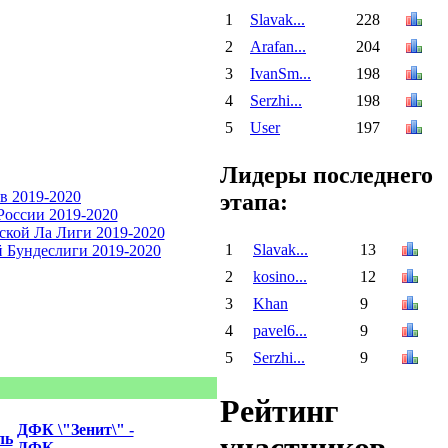
1
Slavak...
228
2
Arafan...
204
3
IvanSm...
198
4
Serzhi...
198
5
User
197
Лидеры последнего
этапа:
1
Slavak...
13
2
kosino...
12
3
Khan
9
4
pavel6...
9
5
Serzhi...
9
Рейтинг
ДФК \"Зенит\" -
ль
ДФК