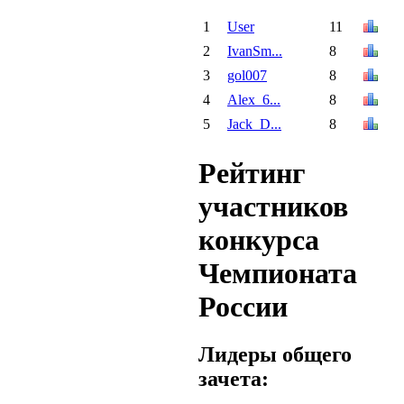
1
User
11
2
IvanSm...
8
3
gol007
8
4
Alex_6...
8
5
Jack_D...
8
Рейтинг
участников
конкурса
Чемпионата
России
Лидеры общего
зачета: