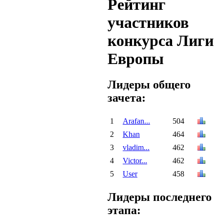
Рейтинг
участников
конкурса Лиги
Европы
Лидеры общего
зачета:
1
Arafan...
504
2
Khan
464
3
vladim...
462
4
Victor...
462
5
User
458
Лидеры последнего
этапа: