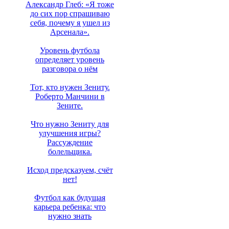
Александр Глеб: «Я тоже
до сих пор спрашиваю
себя, почему я ушел из
Арсенала».
Уровень футбола
определяет уровень
разговора о нём
Тот, кто нужен Зениту.
Роберто Манчини в
Зените.
Что нужно Зениту для
улучшения игры?
Рассуждение
болельщика.
Исход предсказуем, счёт
нет!
Футбол как будущая
карьера ребенка: что
нужно знать