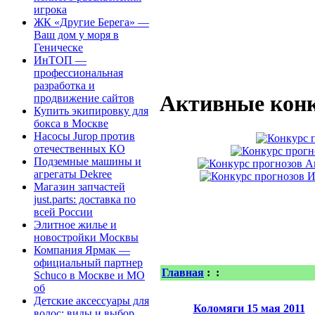
игрока
ЖК «Другие Берега» —
Ваш дом у моря в
Геническе
ИнТОП —
профессиональная
разработка и
Активные конк
продвижение сайтов
Купить экипировку для
бокса в Москве
Насосы Jurop против
отечественных КО
Подземные машины и
агрегаты Dekree
Магазин запчастей
just.parts: доставка по
всей России
Элитное жилье и
новостройки Москвы
Компания Ярмак —
официальный партнер
Главная
:
:
Schuco в Москве и МО
об
Детские аксессуары для
Коломяги 15 мая 2011
волос: виды и выбор