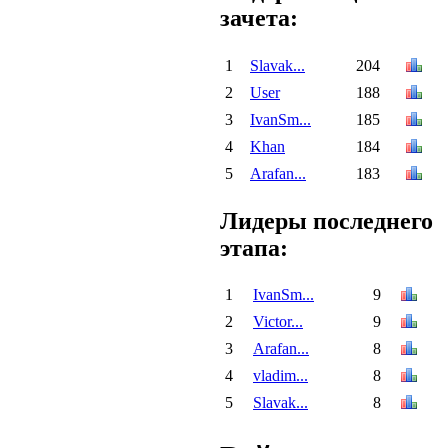
зачета:
1
Slavak...
204
2
User
188
3
IvanSm...
185
4
Khan
184
5
Arafan...
183
Лидеры последнего
этапа:
1
IvanSm...
9
2
Victor...
9
3
Arafan...
8
4
vladim...
8
5
Slavak...
8