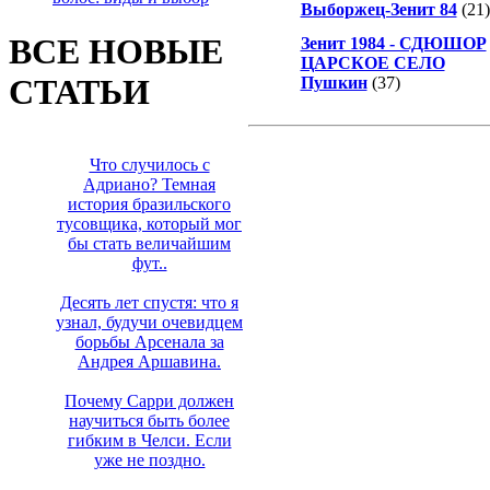
Выборжец-Зенит 84
(21
ВСЕ НОВЫЕ
Зенит 1984 - СДЮШОР
ЦАРСКОЕ СЕЛО
СТАТЬИ
Пушкин
(37)
Что случилось с
Адриано? Темная
история бразильского
тусовщика, который мог
бы стать величайшим
фут..
Десять лет спустя: что я
узнал, будучи очевидцем
борьбы Арсенала за
Андрея Аршавина.
Почему Сарри должен
научиться быть более
гибким в Челси. Если
уже не поздно.