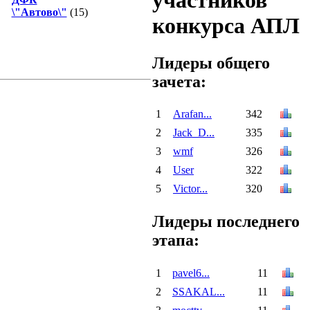
участников
\"Автово\"
(15)
конкурса АПЛ
Лидеры общего
зачета:
1
Arafan...
342
2
Jack_D...
335
3
wmf
326
4
User
322
5
Victor...
320
Лидеры последнего
этапа:
1
pavel6...
11
2
SSAKAL...
11