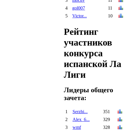
3
mocttv
11
4
gol007
11
5
Victor...
10
Рейтинг
участников
конкурса
испанской Ла
Лиги
Лидеры общего
зачета:
1
Serzhi...
351
2
Alex_6...
329
3
wmf
328