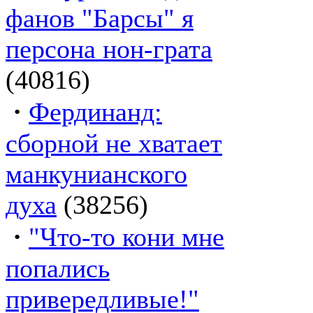
фанов "Барсы" я
персона нон-грата
(40816)
·
Фердинанд:
сборной не хватает
манкунианского
духа
(38256)
·
"Что-то кони мне
попались
привередливые!"