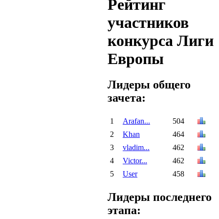
Рейтинг
участников
конкурса Лиги
Европы
Лидеры общего
зачета:
1
Arafan...
504
2
Khan
464
3
vladim...
462
4
Victor...
462
5
User
458
Лидеры последнего
этапа: