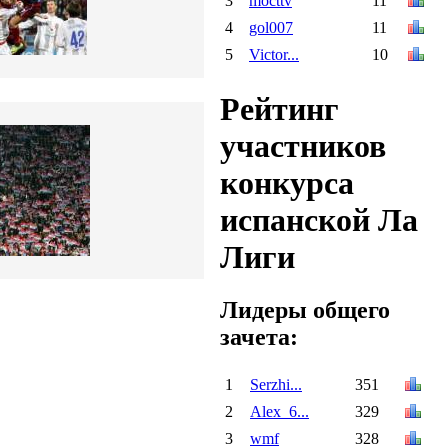
3
mocttv
11
4
gol007
11
5
Victor...
10
Рейтинг
участников
конкурса
испанской Ла
Лиги
Лидеры общего
зачета:
1
Serzhi...
351
2
Alex_6...
329
3
wmf
328