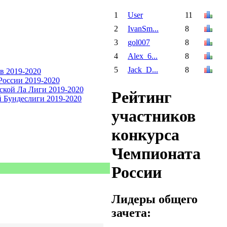
1
User
11
2
IvanSm...
8
3
gol007
8
4
Alex_6...
8
5
Jack_D...
8
Рейтинг
участников
конкурса
Чемпионата
России
Лидеры общего
зачета: