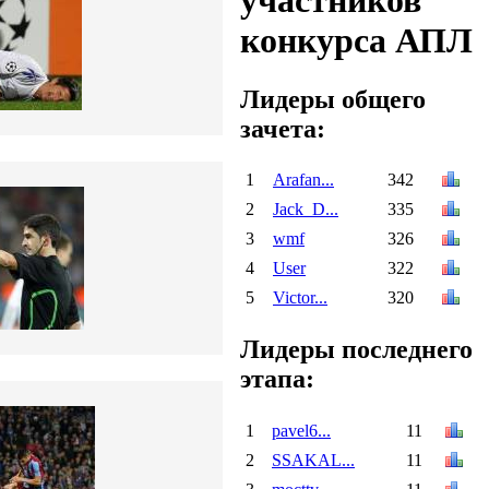
участников
конкурса АПЛ
Лидеры общего
зачета:
1
Arafan...
342
2
Jack_D...
335
3
wmf
326
4
User
322
5
Victor...
320
Лидеры последнего
этапа:
1
pavel6...
11
2
SSAKAL...
11