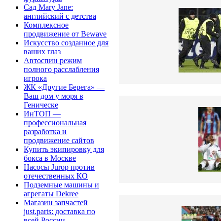
Сад Mary Jane:
английский с детства
Комплексное
продвижение от Bewave
Искусство созданное для
ваших глаз
Автоспин режим
полного расслабления
игрока
ЖК «Другие Берега» —
Ваш дом у моря в
Геническе
ИнТОП —
профессиональная
разработка и
продвижение сайтов
Купить экипировку для
бокса в Москве
Насосы Jurop против
отечественных КО
Подземные машины и
агрегаты Dekree
Магазин запчастей
just.parts: доставка по
всей России