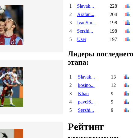
1
Slavak...
228
2
Arafan...
204
3
IvanSm...
198
4
Serzhi...
198
5
User
197
Лидеры последнего
этапа:
1
Slavak...
13
2
kosino...
12
3
Khan
9
4
pavel6...
9
5
Serzhi...
9
Рейтинг