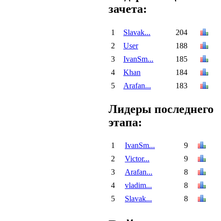
зачета:
1
Slavak...
204
2
User
188
3
IvanSm...
185
4
Khan
184
5
Arafan...
183
Лидеры последнего
этапа:
1
IvanSm...
9
2
Victor...
9
3
Arafan...
8
4
vladim...
8
5
Slavak...
8