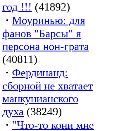
год !!!
(41892)
·
Моуринью: для
фанов "Барсы" я
персона нон-грата
(40811)
·
Фердинанд:
сборной не хватает
манкунианского
духа
(38249)
·
"Что-то кони мне