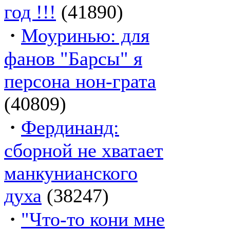
год !!!
(41890)
·
Моуринью: для
фанов "Барсы" я
персона нон-грата
(40809)
·
Фердинанд:
сборной не хватает
манкунианского
духа
(38247)
·
"Что-то кони мне