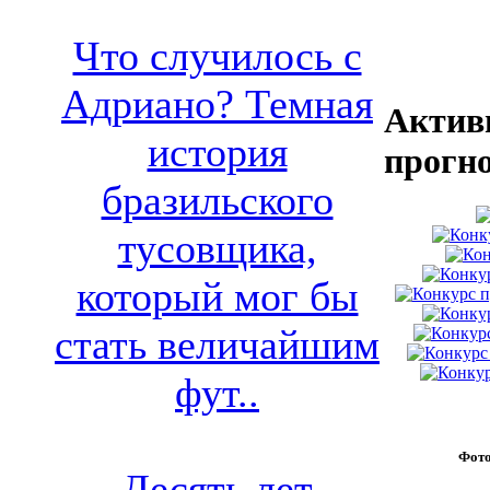
Что случилось с
Адриано? Темная
Актив
история
прогн
бразильского
тусовщика,
который мог бы
стать величайшим
фут..
Фот
Десять лет