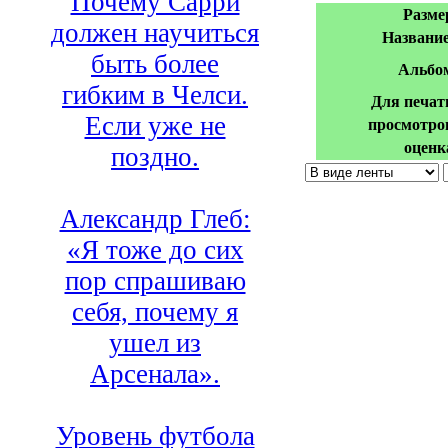
Почему Сарри
Разме
должен научиться
Название
быть более
Альбо
гибким в Челси.
Для печат
Если уже не
просмотро
оценк
поздно.
Александр Глеб:
«Я тоже до сих
пор спрашиваю
себя, почему я
ушел из
Арсенала».
Уровень футбола