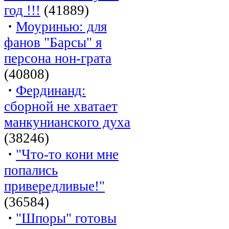
год !!!
(41889)
·
Моуринью: для
фанов "Барсы" я
персона нон-грата
(40808)
·
Фердинанд:
сборной не хватает
манкунианского духа
(38246)
·
"Что-то кони мне
попались
привередливые!"
(36584)
·
"Шпоры" готовы