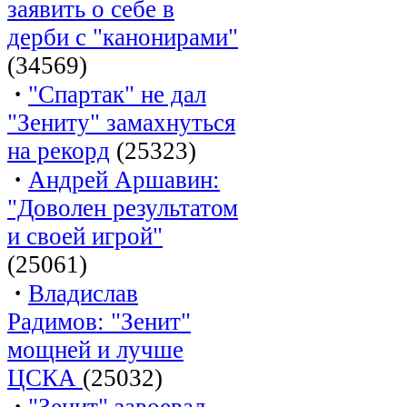
заявить о себе в
дерби с "канонирами"
(34569)
·
"Спартак" не дал
"Зениту" замахнуться
на рекорд
(25323)
·
Андрей Аршавин:
"Доволен результатом
и своей игрой"
(25061)
·
Владислав
Радимов: "Зенит"
мощней и лучше
ЦСКА
(25032)
·
"Зенит" завоевал