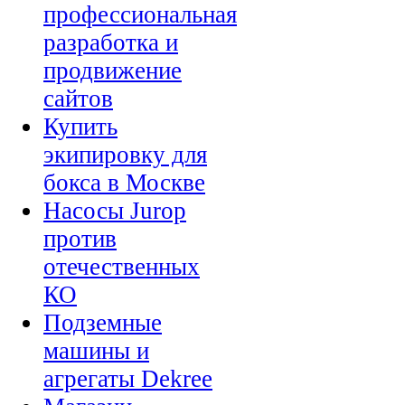
профессиональная
разработка и
продвижение
сайтов
Купить
экипировку для
бокса в Москве
Насосы Jurop
против
отечественных
КО
Подземные
машины и
агрегаты Dekree