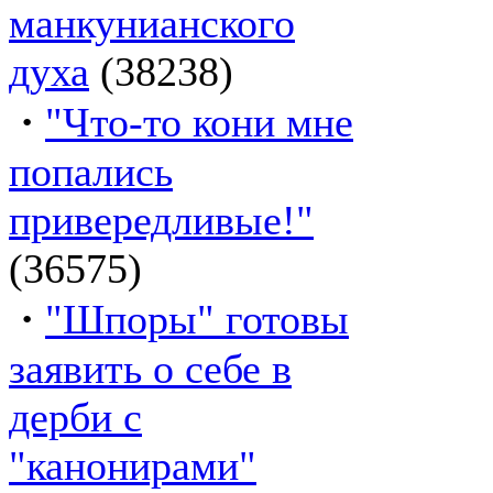
манкунианского
духа
(38238)
·
"Что-то кони мне
попались
привередливые!"
(36575)
·
"Шпоры" готовы
заявить о себе в
дерби с
"канонирами"