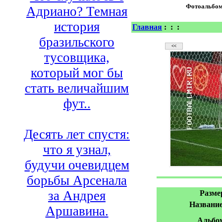
Фотоальбо
Адриано? Темная
история
Главная
:
:
:
бразильского
тусовщика,
который мог бы
стать величайшим
фут..
Десять лет спустя:
что я узнал,
будучи очевидцем
борьбы Арсенала
за Андрея
Разме
Название
Аршавина.
Альбо