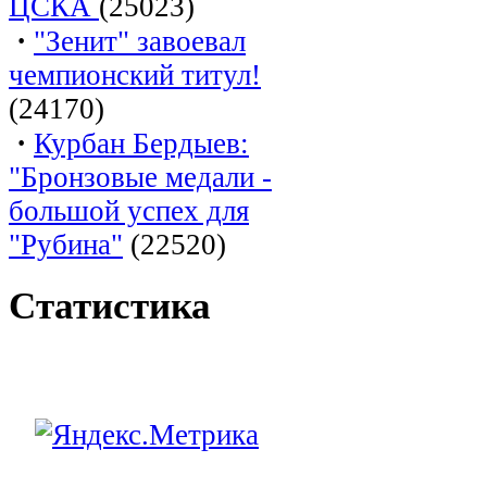
ЦСКА
(25023)
·
"Зенит" завоевал
чемпионский титул!
(24170)
·
Курбан Бердыев:
"Бронзовые медали -
большой успех для
"Рубина"
(22520)
Статистика