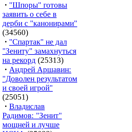
·
"Шпоры" готовы
заявить о себе в
дерби с "канонирами"
(34560)
·
"Спартак" не дал
"Зениту" замахнуться
на рекорд
(25313)
·
Андрей Аршавин:
"Доволен результатом
и своей игрой"
(25051)
·
Владислав
Радимов: "Зенит"
мощней и лучше