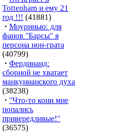
Tottenham и ему 21
год !!!
(41881)
·
Моуринью: для
фанов "Барсы" я
персона нон-грата
(40799)
·
Фердинанд:
сборной не хватает
манкунианского духа
(38238)
·
"Что-то кони мне
попались
привередливые!"
(36575)