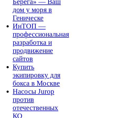
Берега» — Ваш
дом у моря в
Геническе
ИнТОП —
профессиональная
разработка и
продвижение
сайтов
Купить
экипировку для
бокса в Москве
Насосы Jurop
против
отечественных
КО