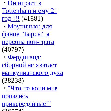
·
Он играет в
Tottenham и ему 21
год !!!
(41881)
·
Моуринью: для
фанов "Барсы" я
персона нон-грата
(40797)
·
Фердинанд:
сборной не хватает
манкунианского духа
(38238)
·
"Что-то кони мне
попались
привередливые!"