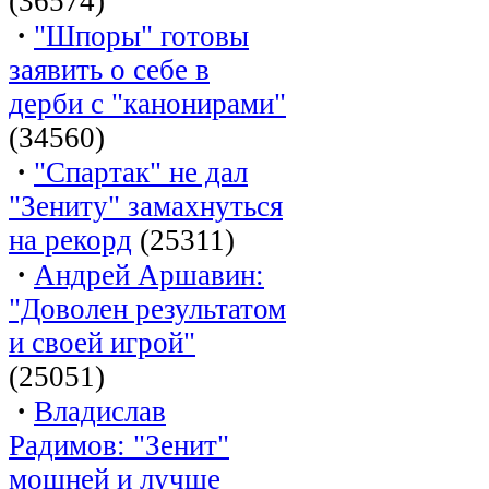
(36574)
·
"Шпоры" готовы
заявить о себе в
дерби с "канонирами"
(34560)
·
"Спартак" не дал
"Зениту" замахнуться
на рекорд
(25311)
·
Андрей Аршавин:
"Доволен результатом
и своей игрой"
(25051)
·
Владислав
Радимов: "Зенит"
мощней и лучше