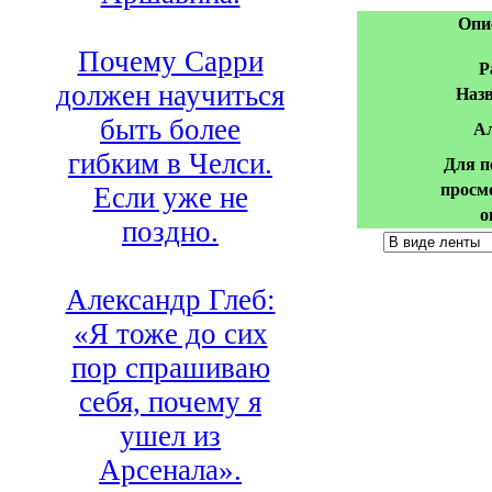
Опи
Почему Сарри
Р
должен научиться
Назв
быть более
А
гибким в Челси.
Для п
просм
Если уже не
о
поздно.
Александр Глеб:
«Я тоже до сих
пор спрашиваю
себя, почему я
ушел из
Арсенала».