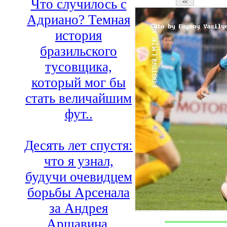
Что случилось с
Адриано? Темная
история
бразильского
тусовщика,
который мог бы
стать величайшим
фут..
Десять лет спустя:
что я узнал,
будучи очевидцем
борьбы Арсенала
за Андрея
Аршавина.