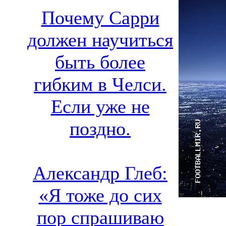
Почему Сарри
должен научиться
быть более
гибким в Челси.
Если уже не
поздно.
Александр Глеб:
«Я тоже до сих
пор спрашиваю