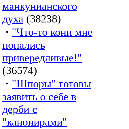
манкунианского
духа
(38238)
·
"Что-то кони мне
попались
привередливые!"
(36574)
·
"Шпоры" готовы
заявить о себе в
дерби с
"канонирами"