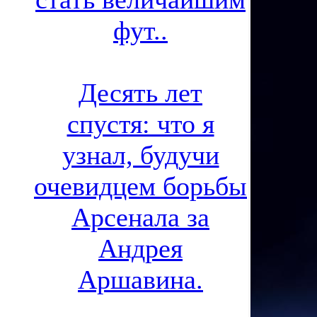
фут..
Десять лет
спустя: что я
узнал, будучи
очевидцем борьбы
Арсенала за
Андрея
Аршавина.