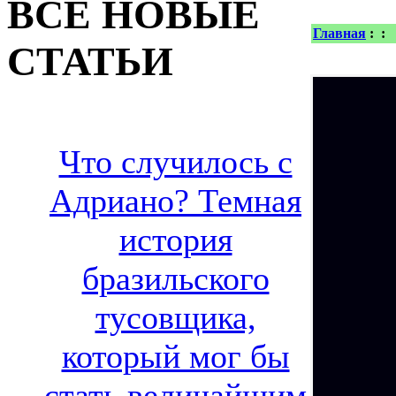
ВСЕ НОВЫЕ
Главная
:
:
СТАТЬИ
Что случилось с
Адриано? Темная
история
бразильского
тусовщика,
который мог бы
стать величайшим