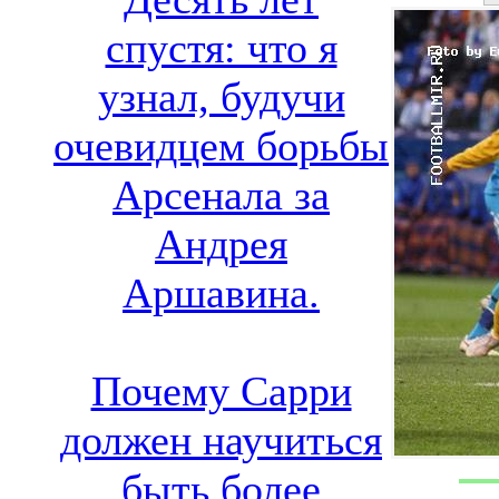
спустя: что я
узнал, будучи
очевидцем борьбы
Арсенала за
Андрея
Аршавина.
Почему Сарри
должен научиться
быть более