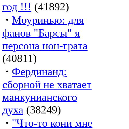
год !!!
(41892)
·
Моуринью: для
фанов "Барсы" я
персона нон-грата
(40811)
·
Фердинанд:
сборной не хватает
манкунианского
духа
(38249)
·
"Что-то кони мне