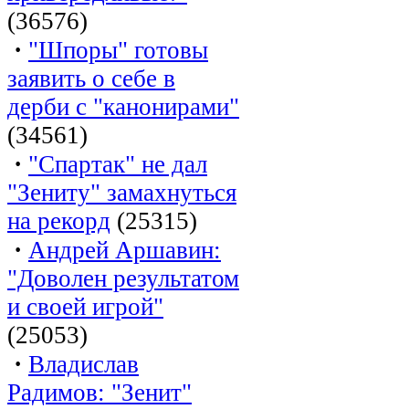
(36576)
·
"Шпоры" готовы
заявить о себе в
дерби с "канонирами"
(34561)
·
"Спартак" не дал
"Зениту" замахнуться
на рекорд
(25315)
·
Андрей Аршавин:
"Доволен результатом
и своей игрой"
(25053)
·
Владислав
Радимов: "Зенит"