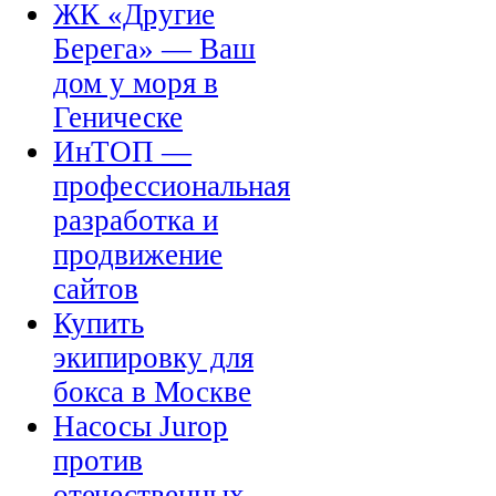
ЖК «Другие
Берега» — Ваш
дом у моря в
Геническе
ИнТОП —
профессиональная
разработка и
продвижение
сайтов
Купить
экипировку для
бокса в Москве
Насосы Jurop
против
отечественных