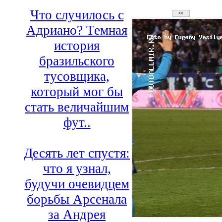
Что случилось с
Адриано? Темная
история
бразильского
тусовщика,
который мог бы
стать величайшим
фут..
Десять лет спустя:
что я узнал,
будучи очевидцем
борьбы Арсенала
за Андрея