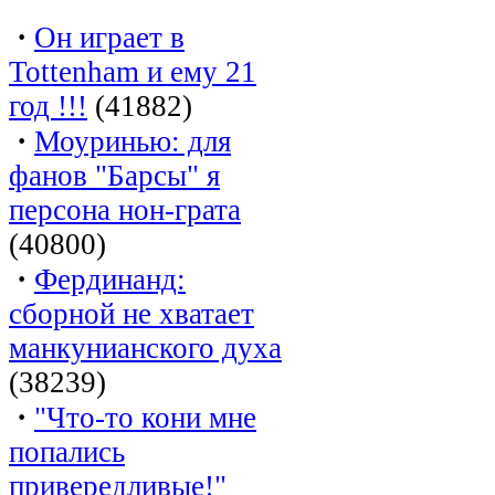
·
Он играет в
Tottenham и ему 21
год !!!
(41882)
·
Моуринью: для
фанов "Барсы" я
персона нон-грата
(40800)
·
Фердинанд:
сборной не хватает
манкунианского духа
(38239)
·
"Что-то кони мне
попались
привередливые!"