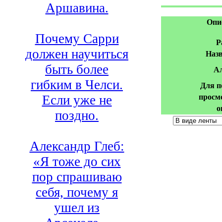
Аршавина.
Опи
Почему Сарри
Р
должен научиться
Назв
быть более
А
гибким в Челси.
Для п
Если уже не
просм
о
поздно.
Александр Глеб:
«Я тоже до сих
пор спрашиваю
себя, почему я
ушел из