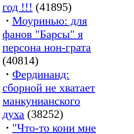
год !!!
(41895)
·
Моуринью: для
фанов "Барсы" я
персона нон-грата
(40814)
·
Фердинанд:
сборной не хватает
манкунианского
духа
(38252)
·
"Что-то кони мне