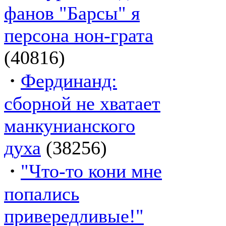
фанов "Барсы" я
персона нон-грата
(40816)
·
Фердинанд:
сборной не хватает
манкунианского
духа
(38256)
·
"Что-то кони мне
попались
привередливые!"