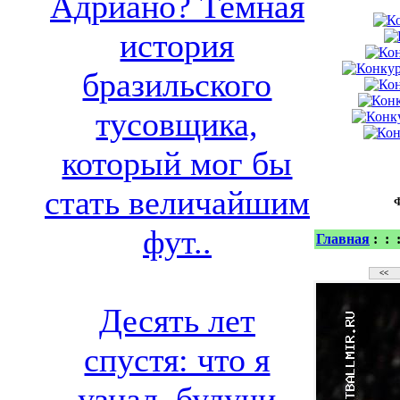
Адриано? Темная
история
бразильского
тусовщика,
который мог бы
стать величайшим
фут..
Главная
:
:
Десять лет
спустя: что я
узнал, будучи