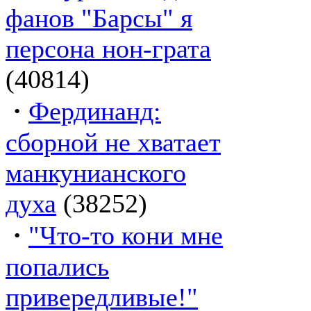
фанов "Барсы" я
персона нон-грата
(40814)
·
Фердинанд:
сборной не хватает
манкунианского
духа
(38252)
·
"Что-то кони мне
попались
привередливые!"