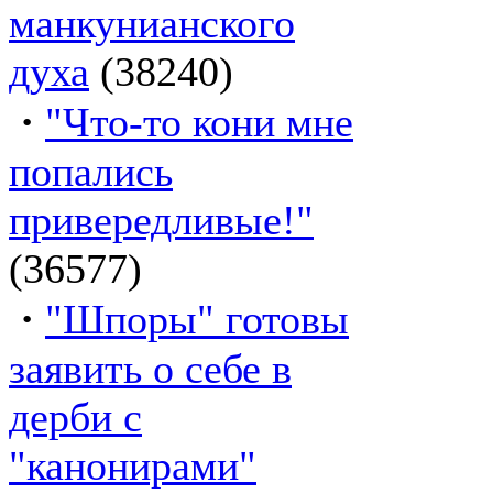
манкунианского
духа
(38240)
·
"Что-то кони мне
попались
привередливые!"
(36577)
·
"Шпоры" готовы
заявить о себе в
дерби с
"канонирами"