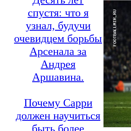
спустя: что я
узнал, будучи
очевидцем борьбы
Арсенала за
Андрея
Аршавина.
Почему Сарри
должен научиться
быть более