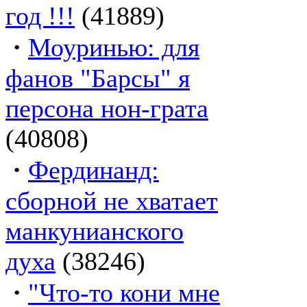
год !!!
(41889)
·
Моуринью: для
фанов "Барсы" я
персона нон-грата
(40808)
·
Фердинанд:
сборной не хватает
манкунианского
духа
(38246)
·
"Что-то кони мне