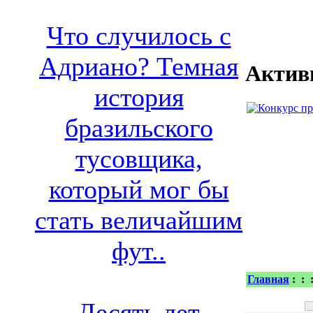
Что случилось с
Адриано? Темная
Актив
история
бразильского
тусовщика,
который мог бы
стать величайшим
фут..
Главная
:
:
Десять лет