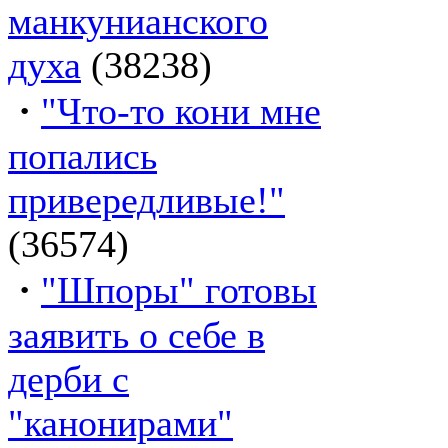
манкунианского
духа
(38238)
·
"Что-то кони мне
попались
привередливые!"
(36574)
·
"Шпоры" готовы
заявить о себе в
дерби с
"канонирами"