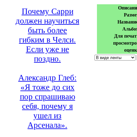
Описани
Почему Сарри
Разме
должен научиться
Название
быть более
Альбо
Для печат
гибким в Челси.
просмотро
Если уже не
оценк
поздно.
Александр Глеб:
«Я тоже до сих
пор спрашиваю
себя, почему я
ушел из
Арсенала».