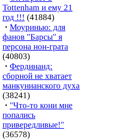
Tottenham и ему 21
год !!!
(41884)
·
Моуринью: для
фанов "Барсы" я
персона нон-грата
(40803)
·
Фердинанд:
сборной не хватает
манкунианского духа
(38241)
·
"Что-то кони мне
попались
привередливые!"
(36578)