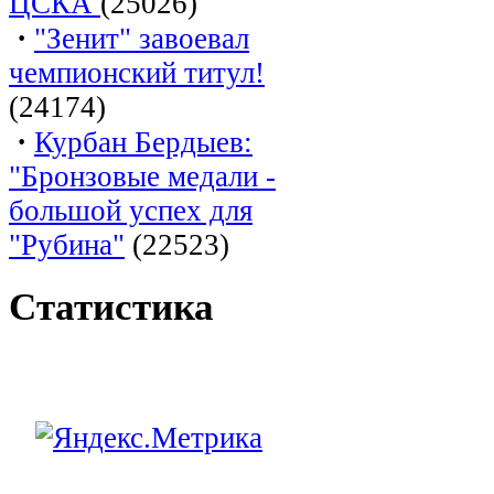
ЦСКА
(25026)
·
"Зенит" завоевал
чемпионский титул!
(24174)
·
Курбан Бердыев:
"Бронзовые медали -
большой успех для
"Рубина"
(22523)
Статистика