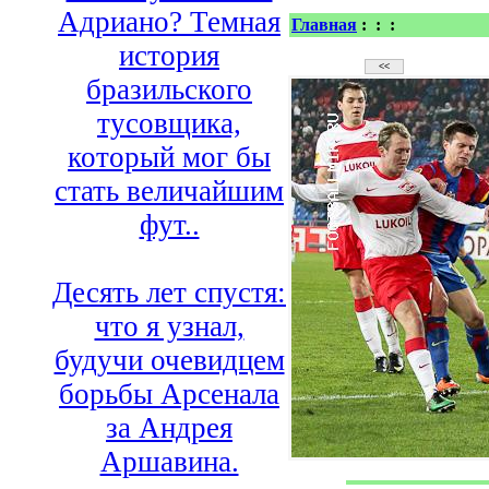
Адриано? Темная
Главная
:
:
:
история
бразильского
тусовщика,
который мог бы
стать величайшим
фут..
Десять лет спустя:
что я узнал,
будучи очевидцем
борьбы Арсенала
за Андрея
Аршавина.