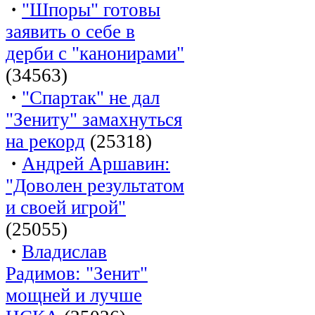
·
"Шпоры" готовы
заявить о себе в
дерби с "канонирами"
(34563)
·
"Спартак" не дал
"Зениту" замахнуться
на рекорд
(25318)
·
Андрей Аршавин:
"Доволен результатом
и своей игрой"
(25055)
·
Владислав
Радимов: "Зенит"
мощней и лучше