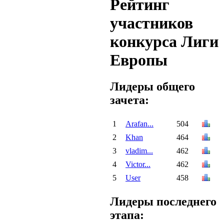
Рейтинг
участников
конкурса Лиги
Европы
Лидеры общего
зачета:
1
Arafan...
504
2
Khan
464
3
vladim...
462
4
Victor...
462
5
User
458
Лидеры последнего
этапа: