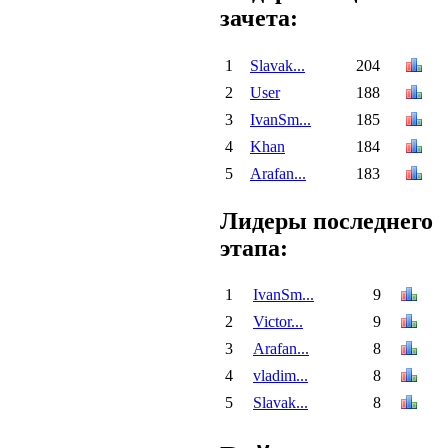
зачета:
1
Slavak...
204
2
User
188
3
IvanSm...
185
4
Khan
184
5
Arafan...
183
Лидеры последнего
этапа:
1
IvanSm...
9
2
Victor...
9
3
Arafan...
8
4
vladim...
8
5
Slavak...
8