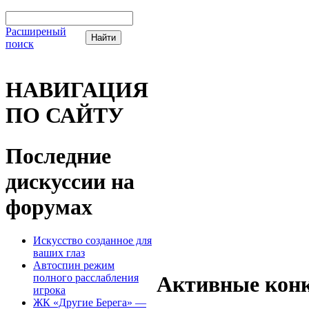
Расширеный
поиск
НАВИГАЦИЯ
ПО САЙТУ
Последние
дискуссии на
форумах
Искусство созданное для
ваших глаз
Автоспин режим
полного расслабления
Активные конк
игрока
ЖК «Другие Берега» —