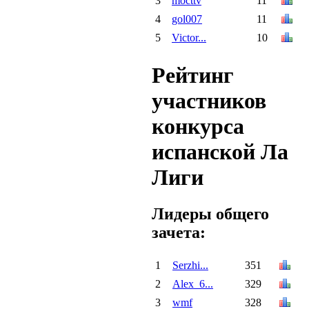
3
mocttv
11
4
gol007
11
5
Victor...
10
Рейтинг
участников
конкурса
испанской Ла
Лиги
Лидеры общего
зачета:
1
Serzhi...
351
2
Alex_6...
329
3
wmf
328