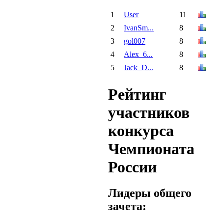
1
User
11
2
IvanSm...
8
3
gol007
8
4
Alex_6...
8
5
Jack_D...
8
Рейтинг
участников
конкурса
Чемпионата
России
Лидеры общего
зачета: