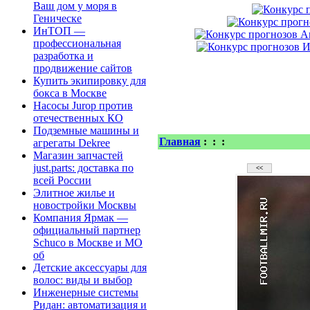
Ваш дом у моря в
Геническе
ИнТОП —
профессиональная
разработка и
продвижение сайтов
Купить экипировку для
бокса в Москве
Насосы Jurop против
отечественных КО
Подземные машины и
Главная
:
:
:
агрегаты Dekree
Магазин запчастей
just.parts: доставка по
всей России
Элитное жилье и
новостройки Москвы
Компания Ярмак —
официальный партнер
Schuco в Москве и МО
об
Детские аксессуары для
волос: виды и выбор
Инженерные системы
Ридан: автоматизация и