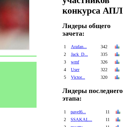
участников
конкурса АПЛ
Лидеры общего
зачета:
1
Arafan...
342
2
Jack_D...
335
3
wmf
326
4
User
322
5
Victor...
320
Лидеры последнего
этапа:
1
pavel6...
11
2
SSAKAL...
11