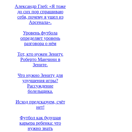
Александр Глеб: «Я тоже
до сих пор спрашиваю
себя, почему я ушел из
Арсенала».
Уровень футбола
определяет уровень
разговора о нём
Тот, кто нужен Зениту.
Роберто Манчини в
Зените.
Что нужно Зениту для
улучшения игры?
Рассуждение
болельщика.
Исход предсказуем, счёт
нет!
Футбол как будущая
карьера ребенка: что
нужно знать