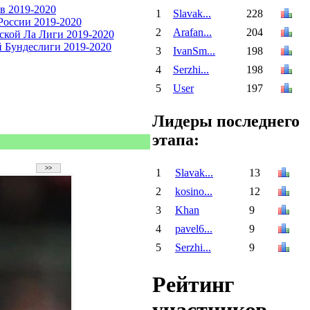
1
Slavak...
228
2
Arafan...
204
3
IvanSm...
198
4
Serzhi...
198
5
User
197
Лидеры последнего
этапа:
1
Slavak...
13
2
kosino...
12
3
Khan
9
4
pavel6...
9
5
Serzhi...
9
Рейтинг