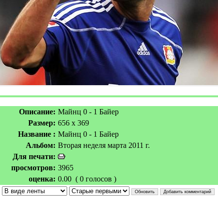
Описание:
Майнц 0 - 1 Байер
Размер:
656 x 369
Название :
Майнц 0 - 1 Байер
Альбом:
Вторая неделя марта 2011 г.
Для печати:
просмотров:
3965
оценка:
0.00 ( 0 голосов )