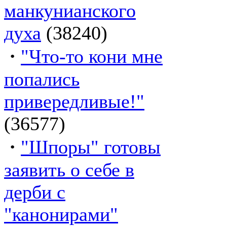
манкунианского
духа
(38240)
·
"Что-то кони мне
попались
привередливые!"
(36577)
·
"Шпоры" готовы
заявить о себе в
дерби с
"канонирами"