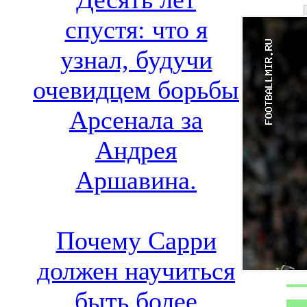
спустя: что я
узнал, будучи
очевидцем борьбы
Арсенала за
Андрея
Аршавина.
Почему Сарри
должен научиться
быть более