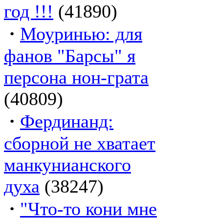
год !!!
(41890)
·
Моуринью: для
фанов "Барсы" я
персона нон-грата
(40809)
·
Фердинанд:
сборной не хватает
манкунианского
духа
(38247)
·
"Что-то кони мне