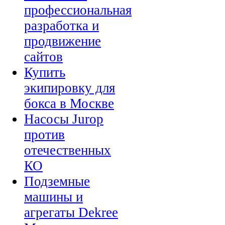
профессиональная
разработка и
продвижение
сайтов
Купить
экипировку для
бокса в Москве
Насосы Jurop
против
отечественных
КО
Подземные
машины и
агрегаты Dekree