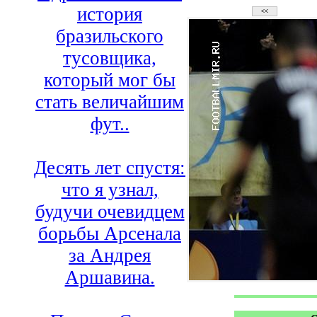
история
бразильского
тусовщика,
который мог бы
стать величайшим
фут..
Десять лет спустя:
что я узнал,
будучи очевидцем
борьбы Арсенала
за Андрея
Аршавина.