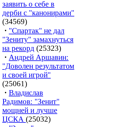
заявить о себе в
дерби с "канонирами"
(34569)
·
"Спартак" не дал
"Зениту" замахнуться
на рекорд
(25323)
·
Андрей Аршавин:
"Доволен результатом
и своей игрой"
(25061)
·
Владислав
Радимов: "Зенит"
мощней и лучше
ЦСКА
(25032)