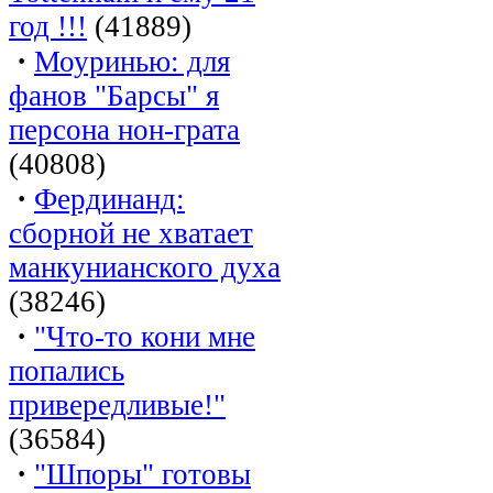
год !!!
(41889)
·
Моуринью: для
фанов "Барсы" я
персона нон-грата
(40808)
·
Фердинанд:
сборной не хватает
манкунианского духа
(38246)
·
"Что-то кони мне
попались
привередливые!"
(36584)
·
"Шпоры" готовы