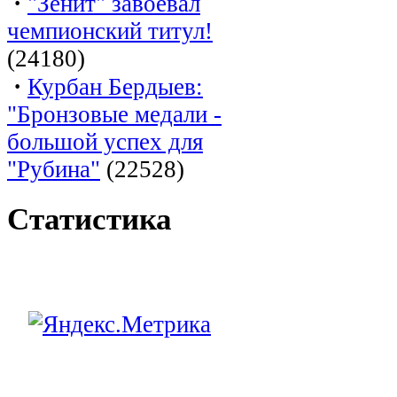
·
"Зенит" завоевал
чемпионский титул!
(24180)
·
Курбан Бердыев:
"Бронзовые медали -
большой успех для
"Рубина"
(22528)
Статистика