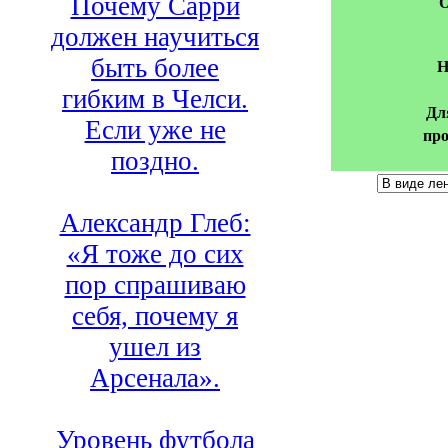
Почему Сарри
О
должен научиться
быть более
Н
гибким в Челси.
Дл
Если уже не
про
поздно.
Александр Глеб:
«Я тоже до сих
пор спрашиваю
себя, почему я
ушел из
Арсенала».
Уровень футбола