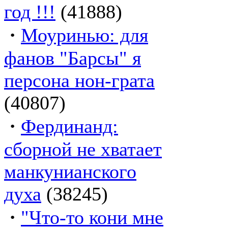
год !!!
(41888)
·
Моуринью: для
фанов "Барсы" я
персона нон-грата
(40807)
·
Фердинанд:
сборной не хватает
манкунианского
духа
(38245)
·
"Что-то кони мне