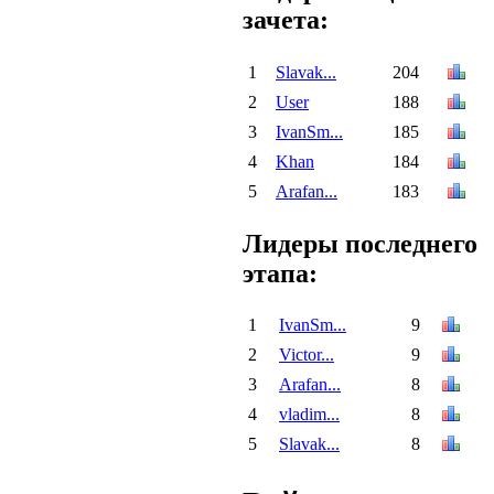
зачета:
1
Slavak...
204
2
User
188
3
IvanSm...
185
4
Khan
184
5
Arafan...
183
Лидеры последнего
этапа:
1
IvanSm...
9
2
Victor...
9
3
Arafan...
8
4
vladim...
8
5
Slavak...
8