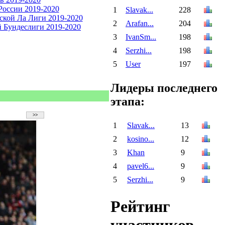
1
Slavak...
228
2
Arafan...
204
3
IvanSm...
198
4
Serzhi...
198
5
User
197
Лидеры последнего
этапа:
1
Slavak...
13
2
kosino...
12
3
Khan
9
4
pavel6...
9
5
Serzhi...
9
Рейтинг