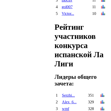
3
mocttv
11
4
gol007
11
5
Victor...
10
Рейтинг
участников
конкурса
испанской Ла
Лиги
Лидеры общего
зачета:
1
Serzhi...
351
2
Alex_6...
329
3
wmf
328