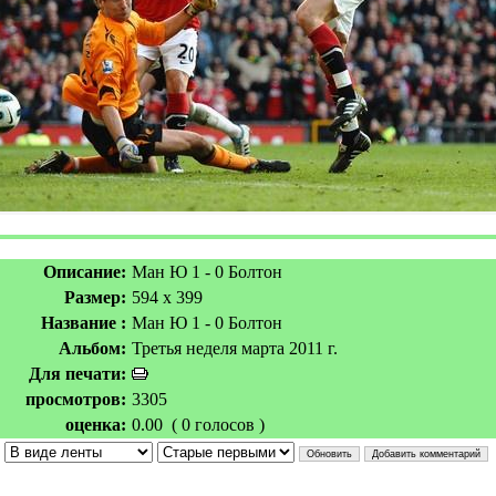
Описание:
Ман Ю 1 - 0 Болтон
Размер:
594 x 399
Название :
Ман Ю 1 - 0 Болтон
Альбом:
Третья неделя марта 2011 г.
Для печати:
просмотров:
3305
оценка:
0.00 ( 0 голосов )