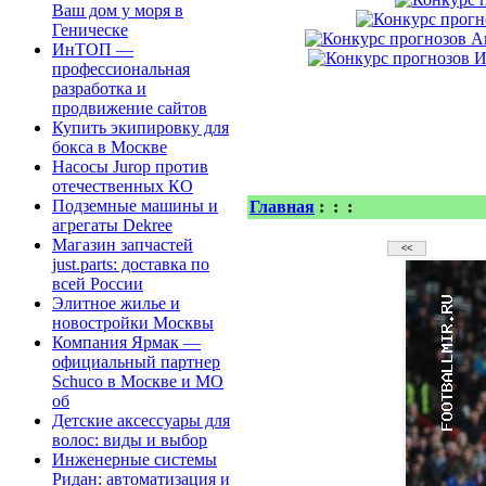
Ваш дом у моря в
Геническе
ИнТОП —
профессиональная
разработка и
продвижение сайтов
Купить экипировку для
бокса в Москве
Насосы Jurop против
отечественных КО
Подземные машины и
Главная
:
:
:
агрегаты Dekree
Магазин запчастей
just.parts: доставка по
всей России
Элитное жилье и
новостройки Москвы
Компания Ярмак —
официальный партнер
Schuco в Москве и МО
об
Детские аксессуары для
волос: виды и выбор
Инженерные системы
Ридан: автоматизация и