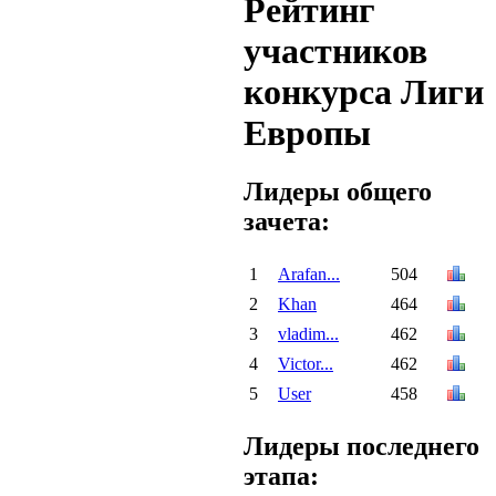
Рейтинг
участников
конкурса Лиги
Европы
Лидеры общего
зачета:
1
Arafan...
504
2
Khan
464
3
vladim...
462
4
Victor...
462
5
User
458
Лидеры последнего
этапа: