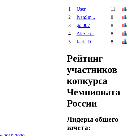
1
User
11
2
IvanSm...
8
3
gol007
8
4
Alex_6...
8
5
Jack_D...
8
Рейтинг
участников
конкурса
Чемпионата
России
Лидеры общего
зачета: