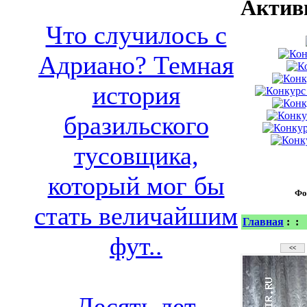
Актив
Что случилось с
Адриано? Темная
история
бразильского
тусовщика,
который мог бы
Фо
стать величайшим
Главная
:
:
фут..
Десять лет