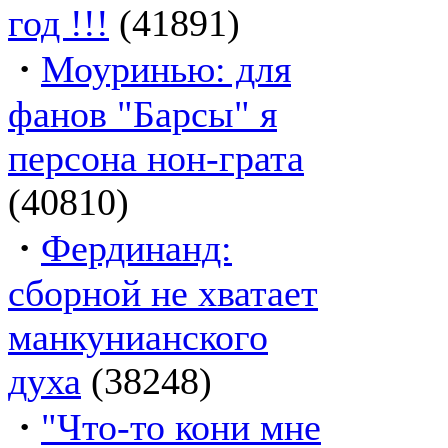
год !!!
(41891)
·
Моуринью: для
фанов "Барсы" я
персона нон-грата
(40810)
·
Фердинанд:
сборной не хватает
манкунианского
духа
(38248)
·
"Что-то кони мне