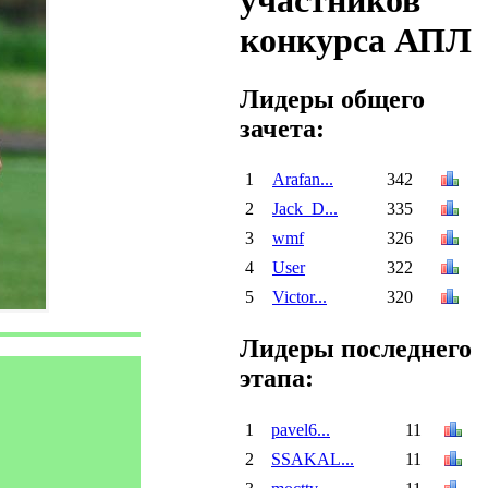
участников
конкурса АПЛ
Лидеры общего
зачета:
1
Arafan...
342
2
Jack_D...
335
3
wmf
326
4
User
322
5
Victor...
320
Лидеры последнего
этапа:
1
pavel6...
11
2
SSAKAL...
11