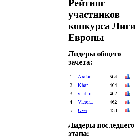
Рейтинг
участников
конкурса Лиги
Европы
Лидеры общего
зачета:
1
Arafan...
504
2
Khan
464
3
vladim...
462
4
Victor...
462
5
User
458
Лидеры последнего
этапа: