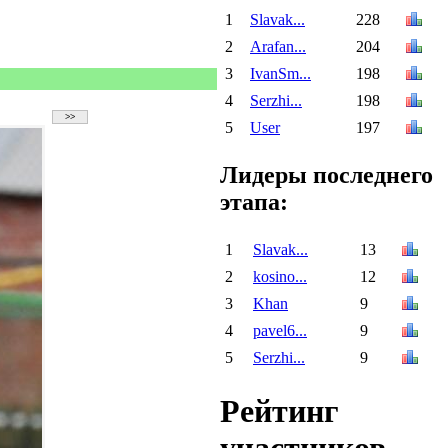
1
Slavak...
228
2
Arafan...
204
3
IvanSm...
198
4
Serzhi...
198
5
User
197
Лидеры последнего
этапа:
1
Slavak...
13
2
kosino...
12
3
Khan
9
4
pavel6...
9
5
Serzhi...
9
Рейтинг