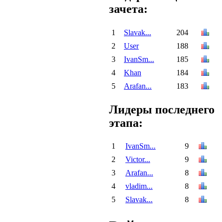
зачета:
1
Slavak...
204
2
User
188
3
IvanSm...
185
4
Khan
184
5
Arafan...
183
Лидеры последнего
этапа:
1
IvanSm...
9
2
Victor...
9
3
Arafan...
8
4
vladim...
8
5
Slavak...
8