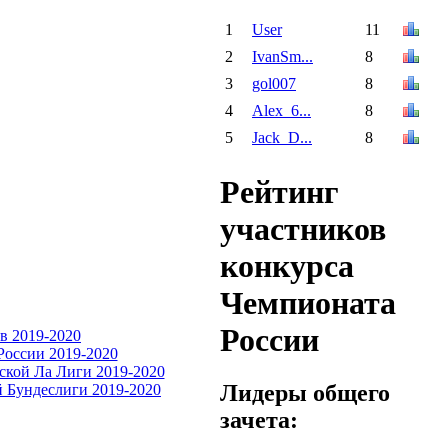
1
User
11
2
IvanSm...
8
3
gol007
8
4
Alex_6...
8
5
Jack_D...
8
Рейтинг
участников
конкурса
Чемпионата
России
Лидеры общего
зачета: