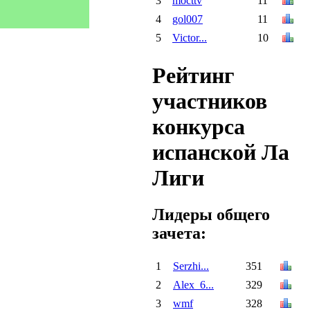
3
mocttv
11
4
gol007
11
5
Victor...
10
Рейтинг
участников
конкурса
испанской Ла
Лиги
Лидеры общего
зачета:
1
Serzhi...
351
2
Alex_6...
329
3
wmf
328