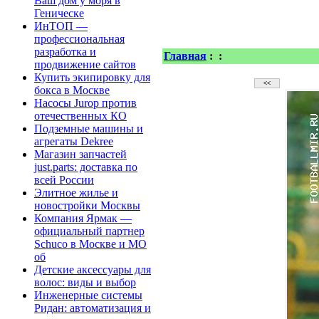
Ваш дом у моря в
Геническе
ИнТОП —
профессиональная
разработка и
Главная
:
:
продвижение сайтов
Купить экипировку для
бокса в Москве
Насосы Jurop против
отечественных КО
Подземные машины и
агрегаты Dekree
Магазин запчастей
just.parts: доставка по
всей России
Элитное жилье и
новостройки Москвы
Компания Ярмак —
официальный партнер
Schuco в Москве и МО
об
Детские аксессуары для
волос: виды и выбор
Инженерные системы
Ридан: автоматизация и