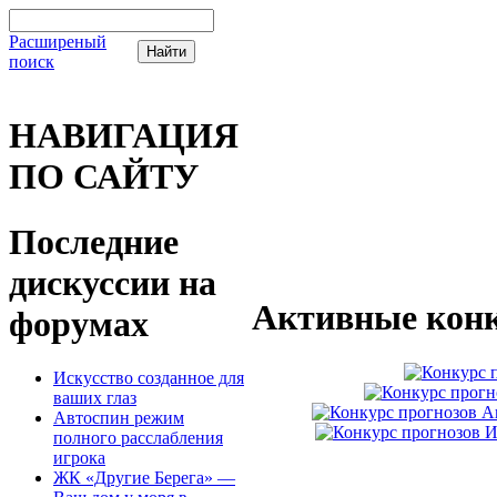
Расширеный
поиск
НАВИГАЦИЯ
ПО САЙТУ
Последние
дискуссии на
Активные конк
форумах
Искусство созданное для
ваших глаз
Автоспин режим
полного расслабления
игрока
ЖК «Другие Берега» —