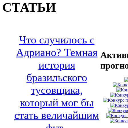
СТАТЬИ
Что случилось с
Адриано? Темная
Актив
история
прогн
бразильского
тусовщика,
который мог бы
стать величайшим
фут..