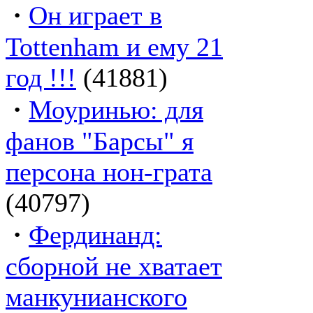
·
Он играет в
Tottenham и ему 21
год !!!
(41881)
·
Моуринью: для
фанов "Барсы" я
персона нон-грата
(40797)
·
Фердинанд:
сборной не хватает
манкунианского