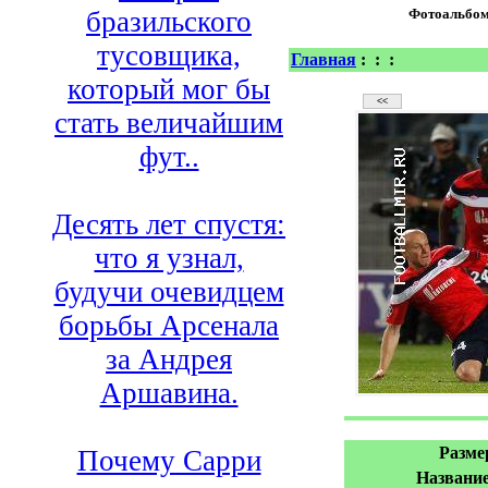
бразильского
Фотоальбо
тусовщика,
Главная
:
:
:
который мог бы
стать величайшим
фут..
Десять лет спустя:
что я узнал,
будучи очевидцем
борьбы Арсенала
за Андрея
Аршавина.
Разме
Почему Сарри
Название