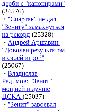
дерби с "канонирами"
(34576)
·
"Спартак" не дал
"Зениту" замахнуться
на рекорд
(25328)
·
Андрей Аршавин:
"Доволен результатом
и своей игрой"
(25067)
·
Владислав
Радимов: "Зенит"
мощней и лучше
ЦСКА
(25037)
·
"Зенит" завоевал