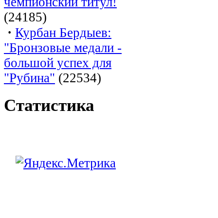
чемпионский титул!
(24185)
·
Курбан Бердыев:
"Бронзовые медали -
большой успех для
"Рубина"
(22534)
Статистика