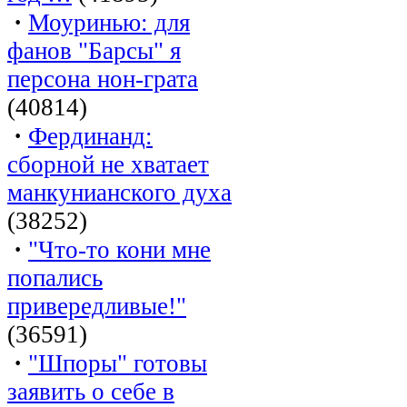
·
Моуринью: для
фанов "Барсы" я
персона нон-грата
(40814)
·
Фердинанд:
сборной не хватает
манкунианского духа
(38252)
·
"Что-то кони мне
попались
привередливые!"
(36591)
·
"Шпоры" готовы
заявить о себе в