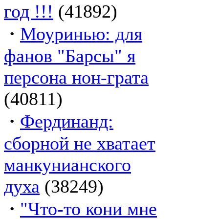
год !!!
(41892)
·
Моуринью: для
фанов "Барсы" я
персона нон-грата
(40811)
·
Фердинанд:
сборной не хватает
манкунианского
духа
(38249)
·
"Что-то кони мне