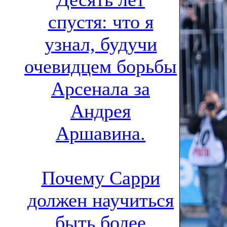
спустя: что я
узнал, будучи
очевидцем борьбы
Арсенала за
Андрея
Аршавина.
Почему Сарри
должен научиться
быть более