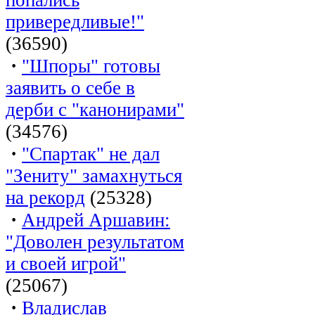
привередливые!"
(36590)
·
"Шпоры" готовы
заявить о себе в
дерби с "канонирами"
(34576)
·
"Спартак" не дал
"Зениту" замахнуться
на рекорд
(25328)
·
Андрей Аршавин:
"Доволен результатом
и своей игрой"
(25067)
·
Владислав