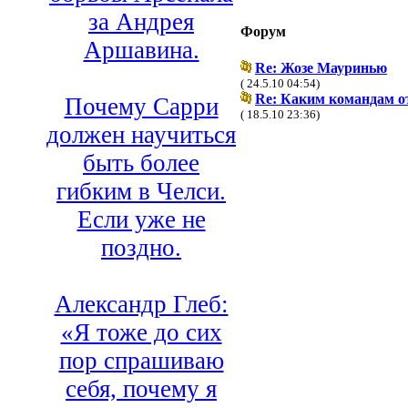
за Андрея
Форум
Аршавина.
Re: Жозе Мауринью
( 24.5.10 04:54)
Re: Каким командам от
Почему Сарри
( 18.5.10 23:36)
должен научиться
быть более
гибким в Челси.
Если уже не
поздно.
Александр Глеб:
«Я тоже до сих
пор спрашиваю
себя, почему я