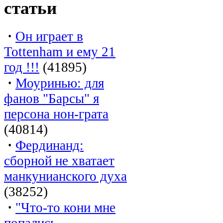
статьи
·
Он играет в
Tottenham и ему 21
год !!!
(41895)
·
Моуринью: для
фанов "Барсы" я
персона нон-грата
(40814)
·
Фердинанд:
сборной не хватает
манкунианского духа
(38252)
·
"Что-то кони мне
попались