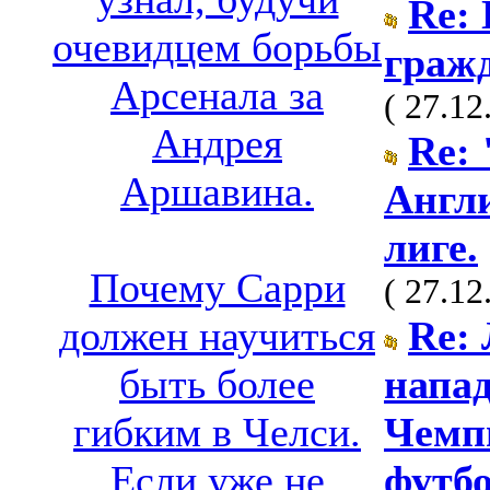
Re:
очевидцем борьбы
граж
Арсенала за
( 27.12
Андрея
Re: 
Аршавина.
Англ
лиге.
Почему Сарри
( 27.12
Re:
должен научиться
напа
быть более
Чемп
гибким в Челси.
футбо
Если уже не