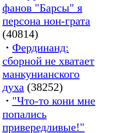
фанов "Барсы" я
персона нон-грата
(40814)
·
Фердинанд:
сборной не хватает
манкунианского
духа
(38252)
·
"Что-то кони мне
попались
привередливые!"