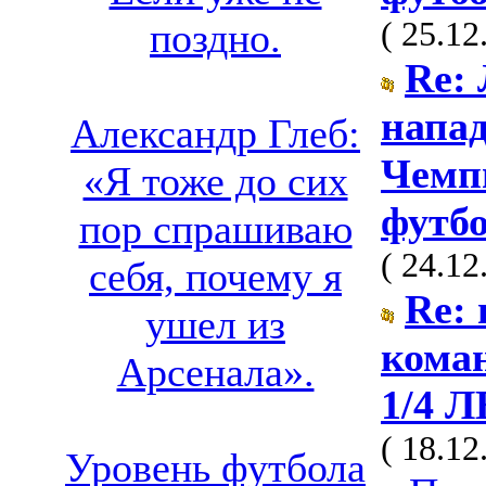
( 25.12
поздно.
Re:
напа
Александр Глеб:
Чемп
«Я тоже до сих
футбо
пор спрашиваю
( 24.12
себя, почему я
Re:
ушел из
коман
Арсенала».
1/4 Л
( 18.12
Уровень футбола