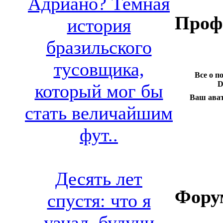
Адриано? Темная
Проф
история
бразильского
тусовщика,
Все о п
D
который мог бы
Ваш ават
стать величайшим
фут..
Десять лет
Фору
спустя: что я
узнал, будучи