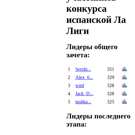
конкурса
испанской Ла
Лиги
Лидеры общего
зачета:
1
Serzhi...
351
2
Alex_6...
329
3
wmf
328
4
Jack_D...
328
5
tushka...
325
Лидеры последнего
этапа: