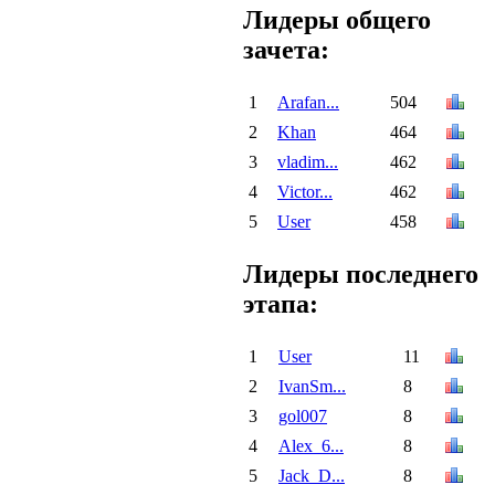
Лидеры общего
зачета:
1
Arafan...
504
2
Khan
464
3
vladim...
462
4
Victor...
462
5
User
458
Лидеры последнего
этапа:
1
User
11
2
IvanSm...
8
3
gol007
8
4
Alex_6...
8
5
Jack_D...
8