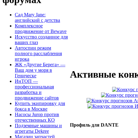
Сад Mary Jane:
английский с детства
Комплексное
продвижение от Bewave
Искусство созданное для
ваших глаз
Автоспин режим
полного расслабления
игрока
ЖК «Другие Берега» —
Ваш дом у моря в
Активные конк
Геническе
ИнТОП —
профессиональная
разработка и
продвижение сайтов
Купить экипировку для
бокса в Москве
Насосы Jurop против
отечественных КО
Профиль для DANTE
Подземные машины и
агрегаты Dekree
Магазин запчастей