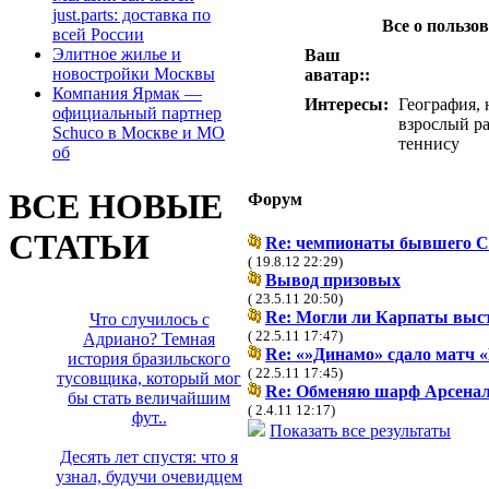
just.parts: доставка по
Все о польз
всей России
Элитное жилье и
Ваш
новостройки Москвы
аватар::
Компания Ярмак —
Интересы:
География, 
официальный партнер
взрослый ра
Schuco в Москве и МО
теннису
об
ВСЕ НОВЫЕ
Форум
СТАТЬИ
Re: чемпионаты бывшего 
( 19.8.12 22:29)
Вывод призовых
( 23.5.11 20:50)
Re: Могли ли Карпаты выс
Что случилось с
( 22.5.11 17:47)
Адриано? Темная
Re: «»Динамо» сдало матч 
история бразильского
( 22.5.11 17:45)
тусовщика, который мог
Re: Обменяю шарф Арсенал
бы стать величайшим
( 2.4.11 12:17)
фут..
Показать все результаты
Десять лет спустя: что я
узнал, будучи очевидцем