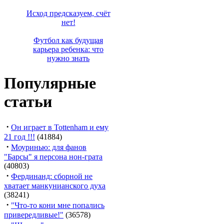
Исход предсказуем, счёт
нет!
Футбол как будущая
карьера ребенка: что
нужно знать
Популярные
статьи
·
Он играет в Tottenham и ему
21 год !!!
(41884)
·
Моуринью: для фанов
"Барсы" я персона нон-грата
(40803)
·
Фердинанд: сборной не
хватает манкунианского духа
(38241)
·
"Что-то кони мне попались
привередливые!"
(36578)