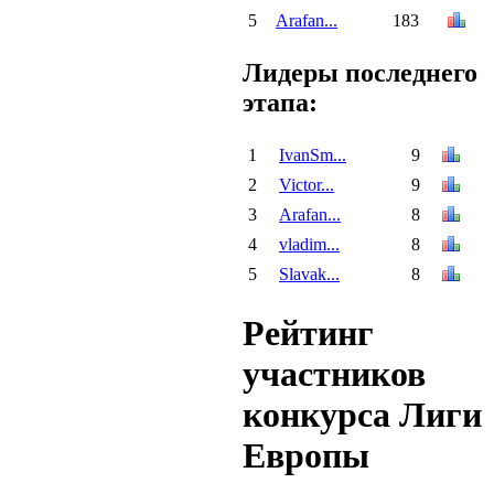
5
Arafan...
183
Лидеры последнего
этапа:
1
IvanSm...
9
2
Victor...
9
3
Arafan...
8
4
vladim...
8
5
Slavak...
8
Рейтинг
участников
конкурса Лиги
Европы