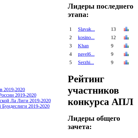
Лидеры последнего
этапа:
1
Slavak...
13
2
kosino...
12
3
Khan
9
4
pavel6...
9
5
Serzhi...
9
Рейтинг
участников
конкурса АПЛ
Лидеры общего
зачета: