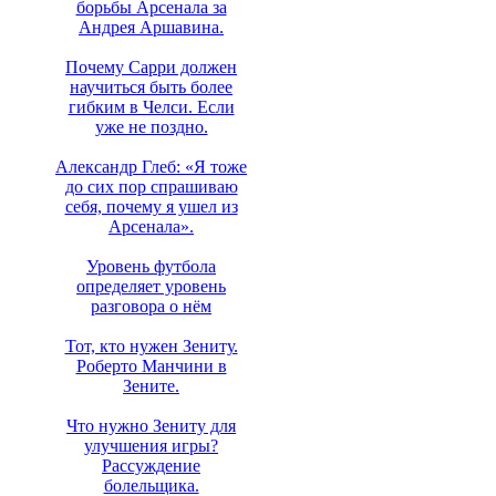
борьбы Арсенала за
Андрея Аршавина.
Почему Сарри должен
научиться быть более
гибким в Челси. Если
уже не поздно.
Александр Глеб: «Я тоже
до сих пор спрашиваю
себя, почему я ушел из
Арсенала».
Уровень футбола
определяет уровень
разговора о нём
Тот, кто нужен Зениту.
Роберто Манчини в
Зените.
Что нужно Зениту для
улучшения игры?
Рассуждение
болельщика.