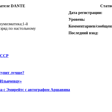
ователе DANTE
Стати
Дата регистрации:
Уровень:
нумизматика;1-й
Комментариев/сообщен
зряд по настольному
Последний вход:
СССР
тупит лучше?
«Ильичевцу»
а с Эмирейтс с автографом Аршавина