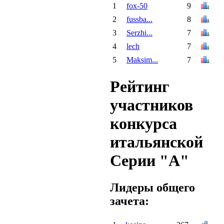
1
fox-50
9
2
fussba...
8
3
Serzhi...
7
4
lech
7
5
Maksim...
7
Рейтинг
участников
конкурса
итальянской
Серии "А"
Лидеры общего
зачета: