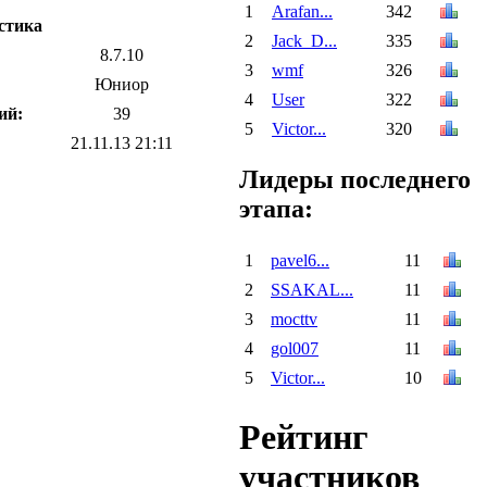
1
Arafan...
342
стика
2
Jack_D...
335
8.7.10
3
wmf
326
Юниор
4
User
322
ий:
39
5
Victor...
320
21.11.13 21:11
Лидеры последнего
этапа:
1
pavel6...
11
2
SSAKAL...
11
3
mocttv
11
4
gol007
11
5
Victor...
10
Рейтинг
участников