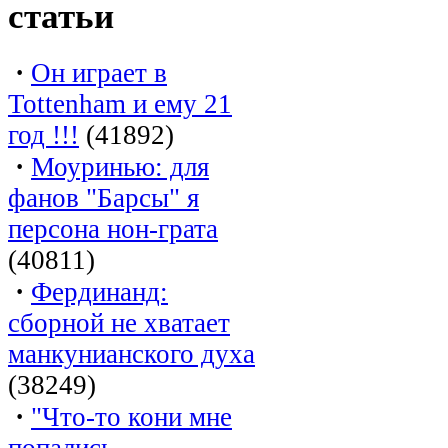
статьи
·
Он играет в
Tottenham и ему 21
год !!!
(41892)
·
Моуринью: для
фанов "Барсы" я
персона нон-грата
(40811)
·
Фердинанд:
сборной не хватает
манкунианского духа
(38249)
·
"Что-то кони мне
попались