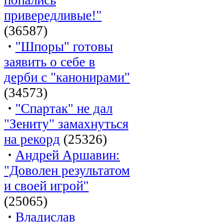
привередливые!"
(36587)
·
"Шпоры" готовы
заявить о себе в
дерби с "канонирами"
(34573)
·
"Спартак" не дал
"Зениту" замахнуться
на рекорд
(25326)
·
Андрей Аршавин:
"Доволен результатом
и своей игрой"
(25065)
·
Владислав