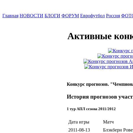
Главная
НОВОСТИ
БЛОГИ
ФОРУМ
Еврофутбол
Россия
ФОТ
Активные конк
Конкурс прогнозов. "Чемпиона
История прогнозов участн
1 тур АПЛ сезона 2011/2012
Дата игры
Матч
2011-08-13
Блэкберн Ровер