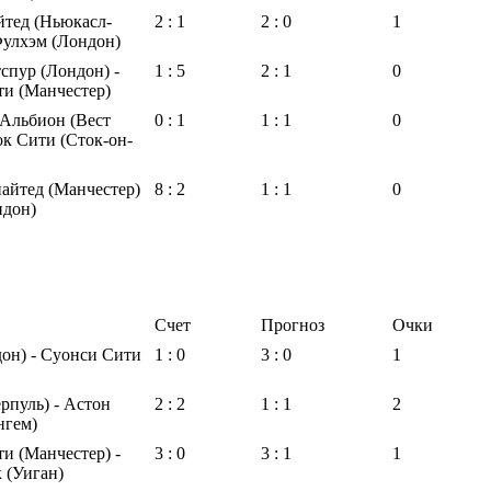
тед (Ньюкасл-
2 : 1
2 : 0
1
Фулхэм (Лондон)
спур (Лондон) -
1 : 5
2 : 1
0
и (Манчестер)
Альбион (Вест
0 : 1
1 : 1
0
ок Сити (Сток-он-
айтед (Манчестер)
8 : 2
1 : 1
0
ндон)
Счет
Прогноз
Очки
он) - Суонси Сити
1 : 0
3 : 0
1
рпуль) - Астон
2 : 2
1 : 1
2
нгем)
и (Манчестер) -
3 : 0
3 : 1
1
 (Уиган)