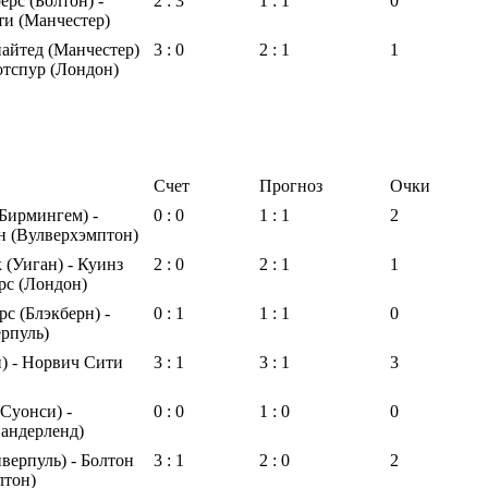
ерс (Болтон) -
2 : 3
1 : 1
0
и (Манчестер)
айтед (Манчестер)
3 : 0
2 : 1
1
отспур (Лондон)
Счет
Прогноз
Очки
Бирмингем) -
0 : 0
1 : 1
2
н (Вулверхэмптон)
 (Уиган) - Куинз
2 : 0
2 : 1
1
рс (Лондон)
с (Блэкберн) -
0 : 1
1 : 1
0
рпуль)
) - Норвич Сити
3 : 1
3 : 1
3
Суонси) -
0 : 0
1 : 0
0
андерленд)
верпуль) - Болтон
3 : 1
2 : 0
2
лтон)