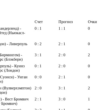
Счет
Прогноз
Очки
андерленд) -
0 : 1
1 : 1
0
тед (Ньюкасл-
он) - Ливерпуль
0 : 2
2 : 1
0
Бирмингем) -
3 : 1
2 : 0
2
рс (Блэкберн)
рпуль) - Куинз
0 : 1
2 : 0
0
рс (Лондон)
Суонси) - Уиган
0 : 0
2 : 1
0
н)
н (Вулверхэмптон)
2 : 0
3 : 1
2
дон)
) - Вест Бромвич
2 : 1
3 : 0
1
т Бромвич)