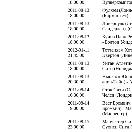
18:00:00
Вулверхэмпто
2011-08-13
Фулхэм (Лондо
18:00:00
(Бирмингем)
2011-08-13
Ливерпуль (Ли
18:00:00
Сандерленд (С
2011-08-13
Куинз Парк Р
18:00:00
- Болтон Уонд
2012-01-11
Тоттенхэм Хот
21:45:00
Эвертон (Ливе
2011-08-13
Уиган Атлетик
18:00:00
Сити (Норидж
2011-08-13
Ньюкасл Юнай
20:30:00
апон-Тайн) - 
2011-08-14
Сток Сити (Ст
16:30:00
Челси (Лондон
2011-08-14
Вест Бромвич 
19:00:00
Бромвич) - М
(Манчестер)
2011-08-15
Манчестер Сит
23:00:00
Суонси Сити 