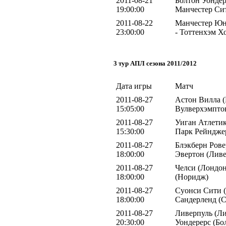
2011-08-21
Болтон Уондер
19:00:00
Манчестер Сит
2011-08-22
Манчестер Юн
23:00:00
- Тоттенхэм Х
3 тур АПЛ сезона 2011/2012
Дата игры
Матч
2011-08-27
Астон Вилла (
15:05:00
Вулверхэмпто
2011-08-27
Уиган Атлетик
15:30:00
Парк Рейндже
2011-08-27
Блэкберн Ровер
18:00:00
Эвертон (Ливе
2011-08-27
Челси (Лондон
18:00:00
(Норидж)
2011-08-27
Суонси Сити (
18:00:00
Сандерленд (С
2011-08-27
Ливерпуль (Ли
20:30:00
Уондерерс (Бо