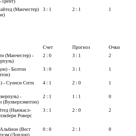
-Трент)
айтед (Манчестер)
3 : 1
2 : 1
1
он)
Счет
Прогноз
Очки
и (Манчестер) -
2 : 0
3 : 1
2
рпуль)
он) - Болтон
3 : 0
3 : 1
1
лтон)
) - Суонси Сити
4 : 1
2 : 0
1
верпуль) -
2 : 1
1 : 1
0
н (Вулверхэмптон)
тед (Ньюкасл-
3 : 1
2 : 0
2
Блэкберн Роверс
Альбион (Вест
0 : 0
2 : 1
0
лхэм (Лондон)