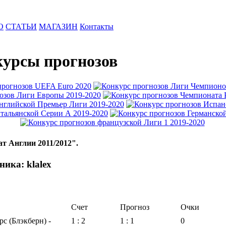
О
СТАТЬИ
МАГАЗИН
Контакты
урсы прогнозов
т Англии 2011/2012".
ика: klalex
Счет
Прогноз
Очки
с (Блэкберн) -
1 : 2
1 : 1
0