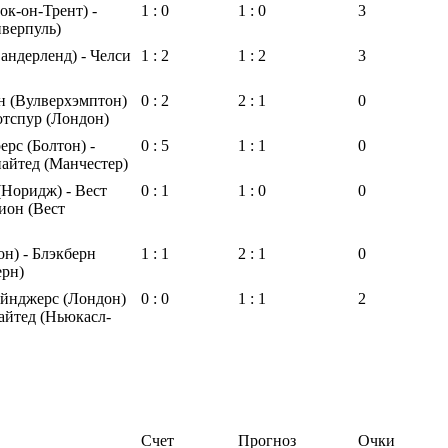
ок-он-Трент) -
1 : 0
1 : 0
3
верпуль)
андерленд) - Челси
1 : 2
1 : 2
3
н (Вулверхэмптон)
0 : 2
2 : 1
0
отспур (Лондон)
ерс (Болтон) -
0 : 5
1 : 1
0
айтед (Манчестер)
Норидж) - Вест
0 : 1
1 : 0
0
ион (Вест
н) - Блэкберн
1 : 1
2 : 1
0
ерн)
ейнджерс (Лондон)
0 : 0
1 : 1
2
айтед (Ньюкасл-
Счет
Прогноз
Очки