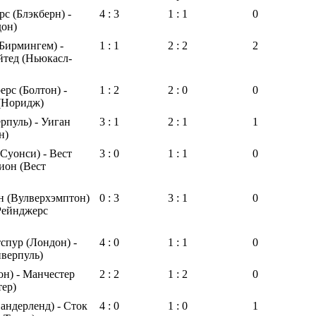
с (Блэкберн) -
4 : 3
1 : 1
0
дон)
Бирмингем) -
1 : 1
2 : 2
2
тед (Ньюкасл-
ерс (Болтон) -
1 : 2
2 : 0
0
(Норидж)
рпуль) - Уиган
3 : 1
2 : 1
1
н)
Суонси) - Вест
3 : 0
1 : 1
0
ион (Вест
н (Вулверхэмптон)
0 : 3
3 : 1
0
Рейнджерс
спур (Лондон) -
4 : 0
1 : 1
0
верпуль)
н) - Манчестер
2 : 2
1 : 2
0
ер)
андерленд) - Сток
4 : 0
1 : 0
1