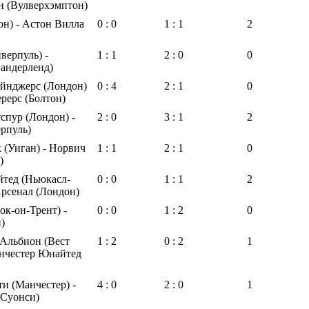
н (Вулверхэмптон)
н) - Астон Вилла
0 : 0
1 : 1
2
верпуль) -
1 : 1
2 : 0
0
андерленд)
ейнджерс (Лондон)
0 : 4
2 : 1
0
ерерс (Болтон)
спур (Лондон) -
2 : 0
3 : 1
2
рпуль)
 (Уиган) - Норвич
1 : 1
2 : 1
0
)
тед (Ньюкасл-
0 : 0
1 : 1
2
Арсенал (Лондон)
ок-он-Трент) -
0 : 0
1 : 2
0
)
Альбион (Вест
1 : 2
0 : 2
1
анчестер Юнайтед
и (Манчестер) -
4 : 0
2 : 0
1
(Суонси)