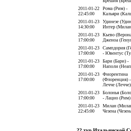
Брешия (Бреш
2011-01-22
Рома (Рим) -
22:45:00
Кальяри (Кал
2011-01-23
Удинезе (Удин
14:30:00
Интер (Милан
2011-01-23
Кьево (Верона
17:00:00
Дженоа (Гену
2011-01-23
Сампдория (Г
17:00:00
- Ювентус (Т
2011-01-23
Бари (Бари) -
17:00:00
Наполи (Неап
2011-01-23
Фиорентина
17:00:00
(Флоренция) -
Лечче (Лечче)
2011-01-23
Болонья (Боло
17:00:00
- Лацио (Рим)
2011-01-23
Милан (Милан
22:45:00
Чезена (Чезен
22 тур Итальянской С