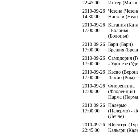
22:45:00
Интер (Милан
2010-09-26
Чезена (Чезена
14:30:00
Наполи (Неап
2010-09-26
Катания (Кат
17:00:00
- Болонья
(Болонья)
2010-09-26
Бари (Бари) -
17:00:00
Брешия (Бреш
2010-09-26
Сампдория (Г
17:00:00
- Удинезе (Уд
2010-09-26
Кьево (Верона
17:00:00
Лацио (Рим)
2010-09-26
Фиорентина
17:00:00
(Флоренция) -
Парма (Парма
2010-09-26
Палермо
17:00:00
(Палермо) - Л
(Лечче)
2010-09-26
Ювентус (Тур
22:45:00
Кальяри (Кал