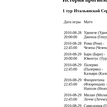
1 тур Итальянской Се
Дата игры
Матч
2010-08-28
Удинезе (Удин
20:00:00
Дженоа (Гену
2010-08-28
Рома (Рим) -
22:45:00
Чезена (Чезен
2010-08-29
Бари (Бари) -
20:00:00
Ювентус (Тур
2010-08-29
Палермо
22:45:00
(Палермо) -
Кальяри (Кал
2010-08-29
Фиорентина
22:45:00
(Флоренция) -
Наполи (Неап
2010-08-29
Милан (Милан
22:45:00
Лечче (Лечче)
2010-08-29
Сампдория (Г