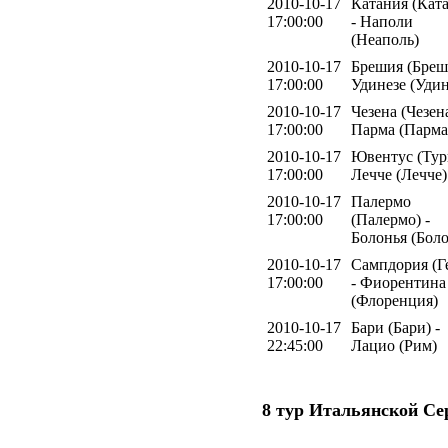
2010-10-17
Катания (Кат
17:00:00
- Наполи
(Неаполь)
2010-10-17
Брешия (Бреш
17:00:00
Удинезе (Удин
2010-10-17
Чезена (Чезена
17:00:00
Парма (Парма
2010-10-17
Ювентус (Тур
17:00:00
Лечче (Лечче)
2010-10-17
Палермо
17:00:00
(Палермо) -
Болонья (Боло
2010-10-17
Сампдория (Г
17:00:00
- Фиорентина
(Флоренция)
2010-10-17
Бари (Бари) -
22:45:00
Лацио (Рим)
8 тур Итальянской Се