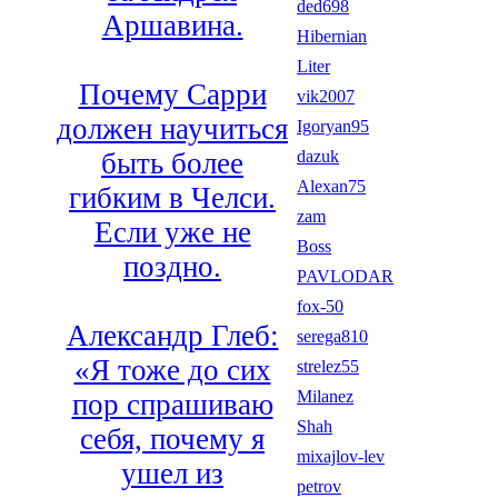
ded698
Аршавина.
Hibernian
Liter
Почему Сарри
vik2007
должен научиться
Igoryan95
dazuk
быть более
Alexan75
гибким в Челси.
zam
Если уже не
Boss
поздно.
PAVLODAR
fox-50
Александр Глеб:
serega810
«Я тоже до сих
strelez55
Milanez
пор спрашиваю
Shah
себя, почему я
mixajlov-lev
ушел из
petrov