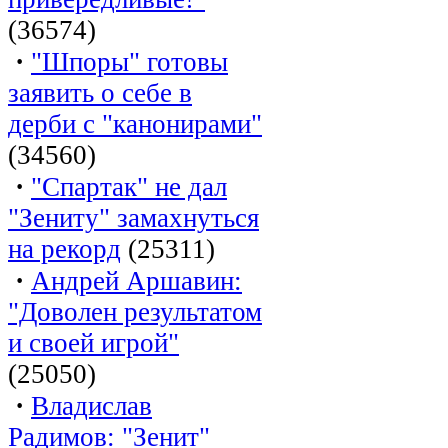
(36574)
·
"Шпоры" готовы
заявить о себе в
дерби с "канонирами"
(34560)
·
"Спартак" не дал
"Зениту" замахнуться
на рекорд
(25311)
·
Андрей Аршавин:
"Доволен результатом
и своей игрой"
(25050)
·
Владислав
Радимов: "Зенит"