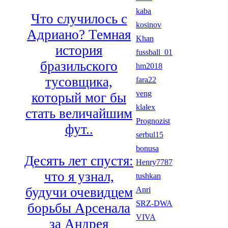
kaba
Что случилось с
kosinov
Адриано? Темная
Khan
история
fussball_01
бразильского
hm2018
тусовщика,
fara22
veng
который мог бы
klalex
стать величайшим
Prognozist
фут..
serbul15
bonusa
Десять лет спустя:
Henry7787
что я узнал,
tushkan
будучи очевидцем
Anri
SRZ-DWA
борьбы Арсенала
VIVA
за Андрея