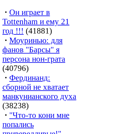
·
Он играет в
Tottenham и ему 21
год !!!
(41881)
·
Моуринью: для
фанов "Барсы" я
персона нон-грата
(40796)
·
Фердинанд:
сборной не хватает
манкунианского духа
(38238)
·
"Что-то кони мне
попались
привередливые!"