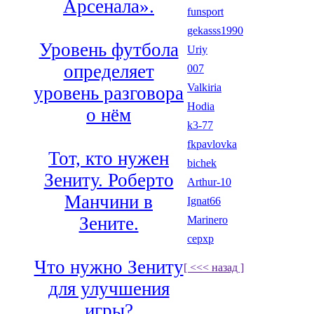
Арсенала».
funsport
gekasss1990
Уровень футбола
Uriy
определяет
007
Valkiria
уровень разговора
Hodia
о нём
k3-77
fkpavlovka
Тот, кто нужен
bichek
Зениту. Роберто
Arthur-10
Манчини в
Ignat66
Зените.
Marinero
cepxp
Что нужно Зениту
[ <<< назад ]
для улучшения
игры?