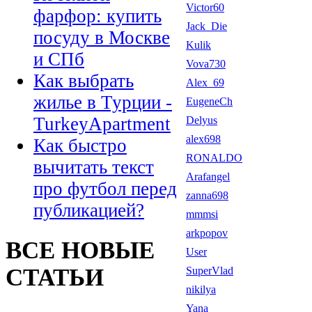
Victor60
фарфор: купить
Jack_Die
посуду в Москве
Kulik
и СПб
Vova730
Как выбрать
Alex_69
жилье в Турции -
EugeneCh
TurkeyApartment
Delyus
alex698
Как быстро
RONALDO
вычитать текст
Arafangel
про футбол перед
zanna698
публикацией?
mmmsi
arkpopov
ВСЕ НОВЫЕ
User
СТАТЬИ
SuperVlad
nikilya
Yana