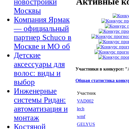
Активные к
новостройки
Москвы
Компания Ярмак
— официальный
партнер Schuco в
Москве и МО об
Детские
аксессуары для
Участники в конкурсе: "
волос: виды и
выбор
Общая статистика конку
Инженерные
Участник
системы Ридан:
VAD002
автоматизация и
lech
монтаж
wmf
GELYUS
Костяной