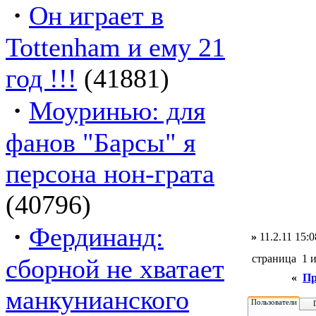
·
Он играет в
Tottenham и ему 21
год !!!
(41881)
·
Моуринью: для
фанов "Барсы" я
персона нон-грата
(40796)
·
Фердинанд:
»
11.2.11 15:0
страница 1 
сборной не хватает
«
Пр
манкунианского
Пользователи