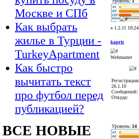
Уровень:
1
Москве и СПб
Как выбрать
»
1.2.11 10:24
жилье в Турции -
kapriz
TurkeyApartment
Webmaster
Как быстро
вычитать текст
Регистрация
26.1.10
про футбол перед
Сообщений: 
Откуда:
публикацией?
ВСЕ НОВЫЕ
Уровень:
14