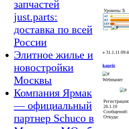
запчастей
Уровень:
5
just.parts:
доставка по всей
России
Элитное жилье и
»
31.1.11 09:4
новостройки
kapriz
Москвы
Webmaster
Компания Ярмак
Регистрация
— официальный
26.1.10
Сообщений: 
партнер Schuco в
Откуда: