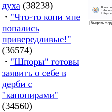
духа
(38238)
Всего по
3 Аноним
·
"Что-то кони мне
0 Зареги
попались
привередливые!"
(36574)
·
"Шпоры" готовы
заявить о себе в
дерби с
"канонирами"
(34560)