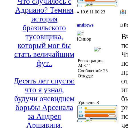
Что случилось с
Адриано? Темная
»
10.6.11 00:23
история
andrews
Р
бразильского
В
тусовщика,
Юниор
п
который мог бы
Чт
стать величайшим
Регистрация:
п
фут..
24.3.11
п
Сообщений: 25
Откуда:
о
Десять лет спустя:
и
что я узнал,
бы
будучи очевидцем
Уровень:
3
р
борьбы Арсенала
п
за Андрея
ч
Аршавина.