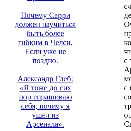
с
д
Почему Сарри
О
должен научиться
п
быть более
к
гибким в Челси.
ч
Если уже не
с
поздно.
А
м
Александр Глеб:
с
«Я тоже до сих
с
пор спрашиваю
т
себя, почему я
о
ушел из
С
Арсенала».