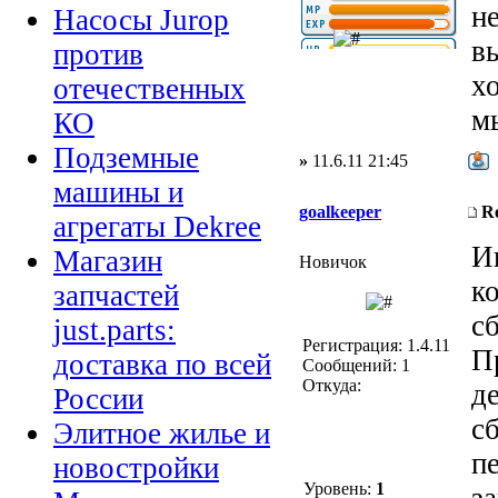
не
Насосы Jurop
вы
против
х
отечественных
м
КО
Подземные
»
11.6.11 21:45
машины и
goalkeeper
R
агрегаты Dekree
И
Магазин
Новичок
к
запчастей
сб
just.parts:
Регистрация: 1.4.11
П
доставка по всей
Сообщений: 1
Откуда:
д
России
с
Элитное жилье и
пе
новостройки
Уровень:
1