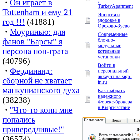
·
Он играет в
-
TurkeyApartment
Tottenham и ему 21
Энергия и
год !!!
(41881)
здоровье в
Орехово-Зуево
·
Моуринью: для
Современные
фанов "Барсы" я
блочно-
модульные
персона нон-грата
котельные
установки
(40796)
Войти в
·
Фердинанд:
персональный
аккаунт на sign-
сборной не хватает
in.ru
манкунианского духа
Как выбрать
надежного
(38238)
Форекс-брокера
в Кыргызстане
·
"Что-то кони мне
попались
Пользователи
Поиск
Пра
привередливые!"
По
Всего пользователей: 1 [
А
(36574)
1 Анонимные пользовател