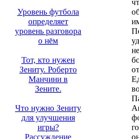
ч
о
Уровень футбола
и
определяет
П
уровень разговора
уд
о нём
н
бо
Тот, кто нужен
о
Зениту. Роберто
Е
Манчини в
в
Зените.
П
А
Что нужно Зениту
ф
для улучшения
го
игры?
он
Рассуждение