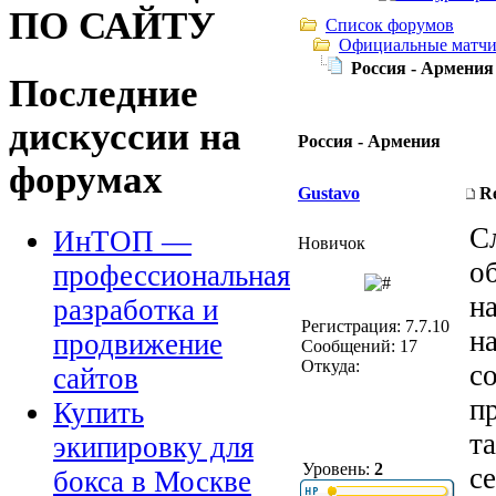
ПО САЙТУ
Список форумов
Официальные матч
Россия - Армения
Последние
дискуссии на
Россия - Армения
форумах
Gustavo
R
С
ИнТОП —
Новичок
о
профессиональная
н
разработка и
Регистрация: 7.7.10
н
продвижение
Сообщений: 17
Откуда:
с
сайтов
п
Купить
т
экипировку для
Уровень:
2
с
бокса в Москве