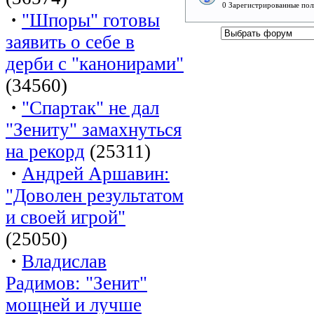
0 Зарегистрированные пол
·
"Шпоры" готовы
заявить о себе в
дерби с "канонирами"
(34560)
·
"Спартак" не дал
"Зениту" замахнуться
на рекорд
(25311)
·
Андрей Аршавин:
"Доволен результатом
и своей игрой"
(25050)
·
Владислав
Радимов: "Зенит"
мощней и лучше