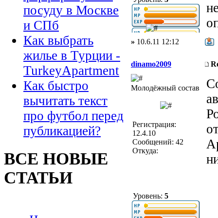
не
посуду в Москве
о
и СПб
Как выбрать
»
10.6.11 12:12
жилье в Турции -
dinamo2009
R
TurkeyApartment
С
Как быстро
Молодёжный состав
а
вычитать текст
Р
про футбол перед
Регистрация:
о
публикацией?
12.4.10
А
Сообщений: 42
Откуда:
ВСЕ НОВЫЕ
н
СТАТЬИ
Уровень:
5