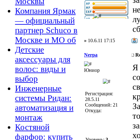
з
Москвы
н
Компания Ярмак
л
— официальный
с
партнер Schuco в
Москве и МО об
»
10.6.11 17:15
Детские
Nerpa
R
аксессуары для
Я
волос: виды и
Юниор
с
выбор
с
Инженерные
Регистрация:
к
системы Ридан:
28.5.11
З
Сообщений: 21
автоматизация и
Откуда:
то
монтаж
з
Костяной
х
фарфор: купить
Уровень:
3