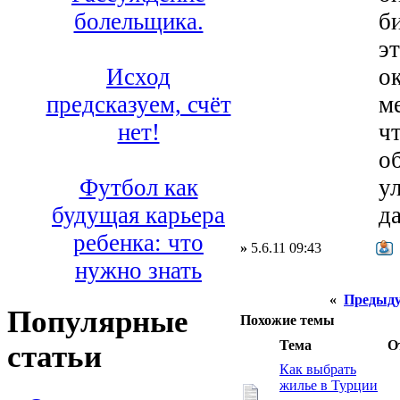
б
болельщика.
э
ок
Исход
ме
предсказуем, счёт
ч
нет!
о
у
Футбол как
да
будущая карьера
ребенка: что
»
5.6.11 09:43
нужно знать
«
Предыду
Популярные
Похожие темы
Тема
О
статьи
Как выбрать
жилье в Турции