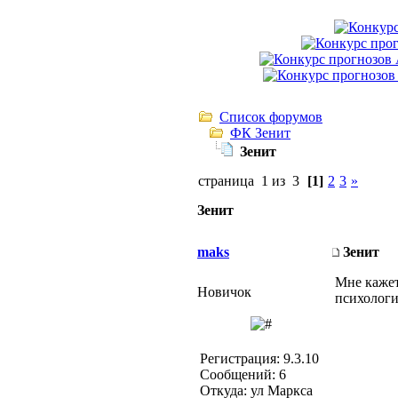
Список форумов
ФК Зенит
Зенит
страница 1 из 3
[1]
2
3
»
Зенит
maks
Зенит
Мне кажет
Новичок
психологи
Регистрация: 9.3.10
Сообщений: 6
Откуда: ул Маркса