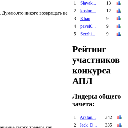
1
Slavak...
13
2
kosino...
12
е. Думаю,что никого возвращать не
3
Khan
9
4
pavel6...
9
5
Serzhi...
9
Рейтинг
участников
конкурса
АПЛ
Лидеры общего
зачета:
1
Arafan...
342
2
Jack_D...
335
ашение такого тренера как