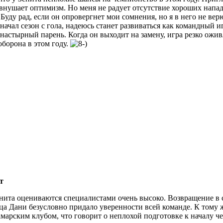
внушает оптимизм. Но меня не радует отсутствие хороших нап
 Буду рад, если он опровергнет мои сомнения, но я в него не вер
 начал сезон с гола, надеюсь станет развиваться как командный и
 настырный парень. Когда он выходит на замену, игра резко ожив
оборона в этом году.
т
ита оцениваются специалистами очень высоко. Возвращение в 
ца Дани безусловно придало уверенности всей команде. К тому ж
амарским клубом, что говорит о неплохой подготовке к началу ч