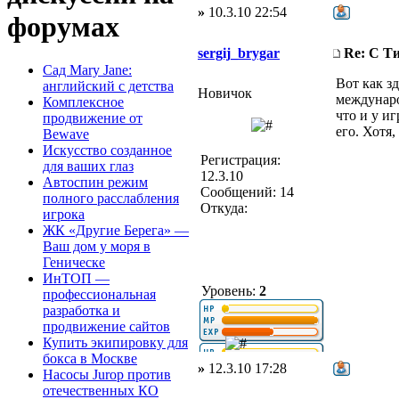
»
10.3.10 22:54
форумах
sergij_brygar
Re: С Т
Сад Mary Jane:
Вот как з
английский с детства
Новичок
междунаро
Комплексное
что и у и
продвижение от
его. Хотя,
Bewave
Искусство созданное
Регистрация:
для ваших глаз
12.3.10
Автоспин режим
Сообщений: 14
полного расслабления
Откуда:
игрока
ЖК «Другие Берега» —
Ваш дом у моря в
Геническе
ИнТОП —
Уровень:
2
профессиональная
разработка и
продвижение сайтов
Купить экипировку для
бокса в Москве
»
12.3.10 17:28
Насосы Jurop против
отечественных КО