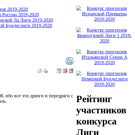
8, ибо все эти дрязги и передряги с
Рейтинг
ль.
участников
конкурса
Лиги