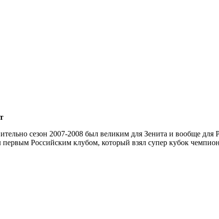
т
вительно сезон 2007-2008 был великим для Зенита и вообще для 
л первым Российским клубом, который взял супер кубок чемпио