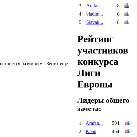
3
Arafan...
8
4
vladim...
8
5
Slavak...
8
Рейтинг
участников
конкурса
 останется разумным - Зенит еще
Лиги
Европы
Лидеры общего
зачета:
1
Arafan...
504
2
Khan
464