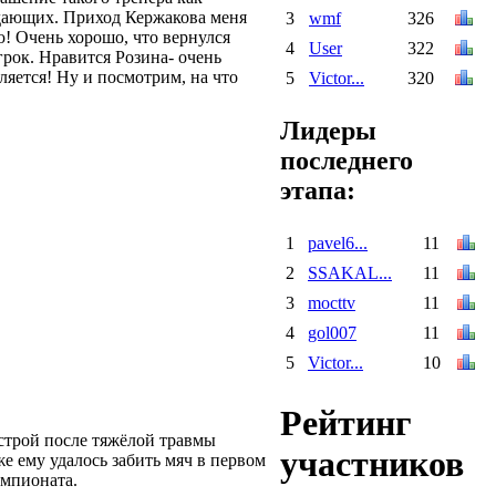
адающих. Приход Кержакова меня
3
wmf
326
ю! Очень хорошо, что вернулся
4
User
322
грок. Нравится Розина- очень
ляется! Ну и посмотрим, на что
5
Victor...
320
Лидеры
последнего
этапа:
1
pavel6...
11
2
SSAKAL...
11
3
mocttv
11
4
gol007
11
5
Victor...
10
Рейтинг
строй после тяжёлой травмы
участников
е ему удалось забить мяч в первом
емпионата.