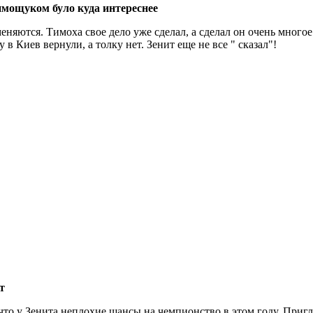
имощуком було куда интереснее
еняются. Тимоха свое дело уже сделал, а сделал он очень много
 в Киев вернули, а толку нет. Зенит еще не все " сказал"!
т
что у Зенита неплохие шансы на чемпионство в этом году. Пригл