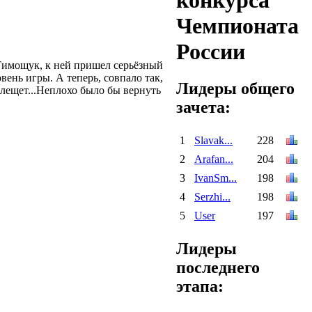
Чемпионата
России
 Тимощук, к ней пришел серьёзный
ень игры. А теперь, совпало так,
Лидеры общего
блещет...Неплохо было бы вернуть
зачета:
1
Slavak...
228
2
Arafan...
204
3
IvanSm...
198
4
Serzhi...
198
5
User
197
Лидеры
последнего
этапа: