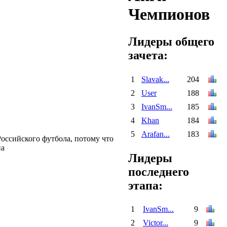
Чемпионов
Лидеры общего
зачета:
1
Slavak...
204
2
User
188
3
IvanSm...
185
4
Khan
184
5
Arafan...
183
Российского футбола, потому что
на
Лидеры
последнего
этапа:
1
IvanSm...
9
2
Victor...
9