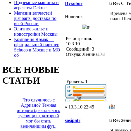
Подземные машины и
Dyxobor
Re: С Т
агрегаты Dekree
Магазин запчастей
Времена м
Новичок
just.parts: доставка по
надо. Шеву
всей России
Элитное жилье и
новостройки Москвы
Регистрация:
Компания Ярмак —
10.3.10
официальный партнер
Сообщений: 3
Schuco в Москве и МО
Откуда: Ленина178
об
ВСЕ НОВЫЕ
СТАТЬИ
Уровень:
1
Что случилось с
Адриано? Темная
»
13.3.10 22:45
история бразильского
тусовщика, который
sosipatr
Re: Зени
мог бы стать
величайшим фут..
Я думаю, 