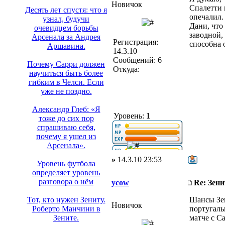
Новичок
Спалетти 
Десять лет спустя: что я
опечалил.
узнал, будучи
Дани, что
очевидцем борьбы
заводной,
Арсенала за Андрея
Регистрация:
способна 
Аршавина.
14.3.10
Сообщений: 6
Почему Сарри должен
Откуда:
научиться быть более
гибким в Челси. Если
уже не поздно.
Александр Глеб: «Я
Уровень:
1
тоже до сих пор
спрашиваю себя,
почему я ушел из
Арсенала».
»
14.3.10 23:53
Уровень футбола
определяет уровень
разговора о нём
ycow
Re: Зени
Шансы Зен
Тот, кто нужен Зениту.
Новичок
португаль
Роберто Манчини в
матче с С
Зените.