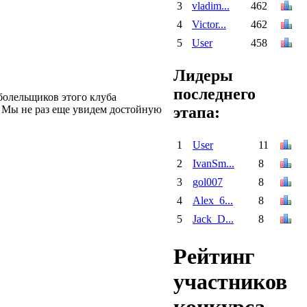
3
vladim...
462
4
Victor...
462
5
User
458
Лидеры
последнего
болельщиков этого клуба
с. Мы не раз еще увидем достойную
этапа:
1
User
11
2
IvanSm...
8
3
gol007
8
4
Alex_6...
8
5
Jack_D...
8
Рейтинг
участников
конкурса